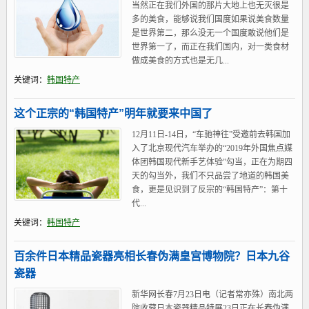
当然正在我们外国的那片大地上也无灭很是
多的美食，能够说我们国度如果说美食数量
是世界第二，那么没无一个国度敢说他们是
世界第一了，而正在我们国内，对一类食材
做成美食的方式也是无几...
关键词：
韩国特产
这个正宗的“韩国特产”明年就要来中国了
12月11日-14日，“车驰神往”受邀前去韩国加
入了北京现代汽车举办的“2019年外国焦点媒
体团韩国现代新手艺体验”勾当，正在为期四
天的勾当外，我们不只品尝了地道的韩国美
食，更是见识到了反宗的“韩国特产”：第十
代...
关键词：
韩国特产
百余件日本精品瓷器亮相长春伪满皇宫博物院？日本九谷
瓷器
新华网长春7月23日电（记者常亦殊）南北两
院收藏日本瓷器精品特展23日正在长春伪满