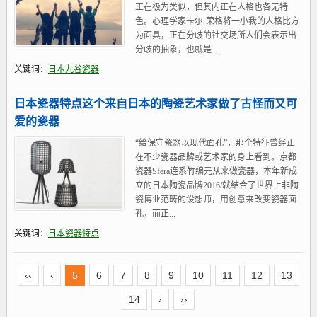
正在极为类似，但其内正在人格也各无特
色。心理学家卡尔·荣格将一小我的人格比方
为面具，正在分歧的社交场所人们会表示出
分歧的抽象，也就是...
关键词：
日本九谷瓷器
日本瓷器特点这个来自日本的陶瓷艺术家做了古怪而又可
爱的瓷器
“给保守瓷器以现代面孔”，那个特征曾经正
在不少瓷器品牌或艺术家的身上看到。京都
瓷器Sfera连系竹编元从来做瓷器，本年新成
立的日本陶瓷品牌2016/就结合了世界上非陶
瓷博业范畴的设想师，用创意来改变瓷器面
孔，而正...
关键词：
日本瓷器特点
‹‹
‹
5
6
7
8
9
10
11
12
13
14
›
››