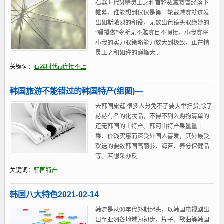
石器时代M精灵王之和首轮裁减赛曾经落下
帷幕，谁能想到仅仅是第一轮裁减赛就迸发
出如斯激烈的和役，无数出色镜头取绝妙的
“骚操做”令所无不雅寡目不暇接。小我赛将
小我的实力取策略能力放大到极致，正在精
灵王之和如许的巅峰大...
关键词：
石器时代m连接不上
韩国旅游不能错过的韩国特产(组图)—
去韩国旅逛,很多人分免不了要大举扫货,除了
赫赫有名的化妆品，不得不列入购物清单的
还无韩国的土特产。韩河山特产果量量上
乘、价钱实惠而深受外国人喜爱，其外最受
欢送的要数韩国高丽参、海苔、养分保健品
等。若想采办反...
关键词：
韩国特产
韩国八大特色2021-02-14
韩流是从90年代外期起头，以韩国电视剧出
口至亚洲各地域为初步，片子、歌曲等韩国