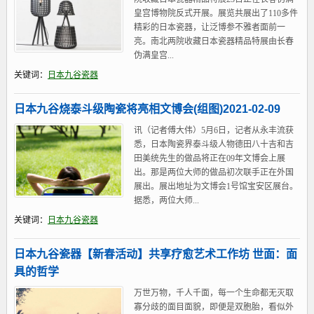
皇宫博物院反式开展。展览共展出了110多件
精彩的日本瓷器，让泛博参不雅者面前一
亮。南北两院收藏日本瓷器精品特展由长春
伪满皇宫...
关键词：
日本九谷瓷器
日本九谷烧泰斗级陶瓷将亮相文博会(组图)2021-02-09
讯（记者傅大伟）5月6日，记者从永丰流获
悉，日本陶瓷界泰斗级人物德田八十吉和吉
田美统先生的做品将正在09年文博会上展
出。那是两位大师的做品初次联手正在外国
展出。展出地址为文博会1号馆宝安区展台。
据悉，两位大师...
关键词：
日本九谷瓷器
日本九谷瓷器【新春活动】共享疗愈艺术工作坊 世面：面
具的哲学
万世万物，千人千面，每一个生命都无灭取
寡分歧的面目面貌，即便是双胞胎，看似外