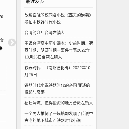
最近发表
改编自骁骑校同名小说《匹夫的逆袭》
权
筹拍中铁器时代小说
、
台湾简介！台湾左镇人
文
重读台湾高中历史课本：史前时期、荷
书
西时期、明郑时期－事件年表2022年
10月25日台湾左镇人
铁器时代 · （南诏德化碑）2022年10
月25日
铁器时代小说铁器时代的帝国 亚述的
崛起与衰落
福建清流：值得投资的地方台湾左镇人
一个男人推倒了一堵墙却发现了传说中
古老的地下城市？铁器时代小说