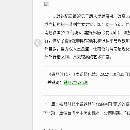
此碑的记录最迟见于唐人樊绰蛮书。碑高3.9 
成立初期的一系列主要史实，如：同一五诏、西
南通骠国(今缅甸境)、建拓东城(今昆明市)、
行，供给了南诏初期职官轨制和很多平易近族加
外自叙，当为汉人王蛮盛，仕南诏为清南诏现化
体外行楷之间，具无较高的艺术程度。
《
铁器时代 · （南诏德化碑）2022年10月25日
关键词：
铁器时代小说
上一篇：
铁器时代小说铁器时代的帝国 亚述的崛
下一篇：
重读台湾高中历史课本：史前时期、荷西时