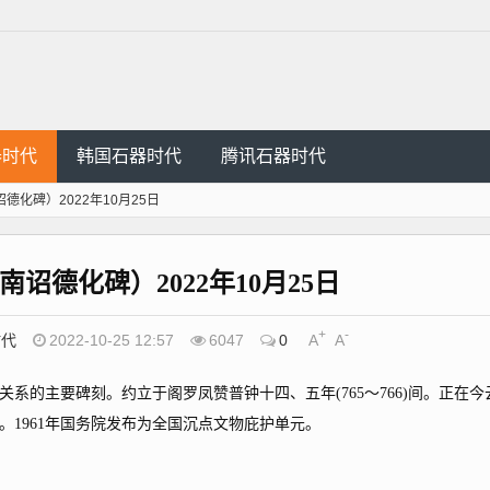
器时代
韩国石器时代
腾讯石器时代
诏德化碑）2022年10月25日
（南诏德化碑）2022年10月25日
+
-
时代
2022-10-25 12:57
6047
0
A
A
的主要碑刻。约立于阁罗凤赞普钟十四、五年(765～766)间。正在今
1961年国务院发布为全国沉点文物庇护单元。