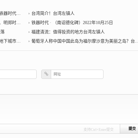
器时代小说
台湾简介！台湾左镇人
25日台湾左镇人
铁器时代 · （南诏德化碑）2022年10月25日
衰落
福建清流：值得投资的地方台湾左镇人
器时代小说
葡萄牙人称中国中国此岛为福尔摩沙意为美丽之岛？台湾左镇人
支持Ctrl+Enter提交