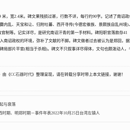
米，宽2.4米。碑文果残损过甚，行数不详，每行约90字。记述了南诏政
爨内乱、天宝和让、归附吐蕃、西开寻传(今德宏傣族、景颇族自乱州境)
设放官制等。记实详尽，是研究南诏汗青的第一手材料。碑阳职官落款存41
入南诏政权的环境，弥补了文献的不脚。碑文做者过去被认为是郑回，据
碑局部片平官(相当于杀相)。碑文不只叙事详尽得体，文句也颇泼动人，
》由《
CC石器时代
》整理呈现，请在转载分享时带上本文链接，谢谢！
起与衰落
期、明郑时期－事件年表2022年10月25日台湾左镇人