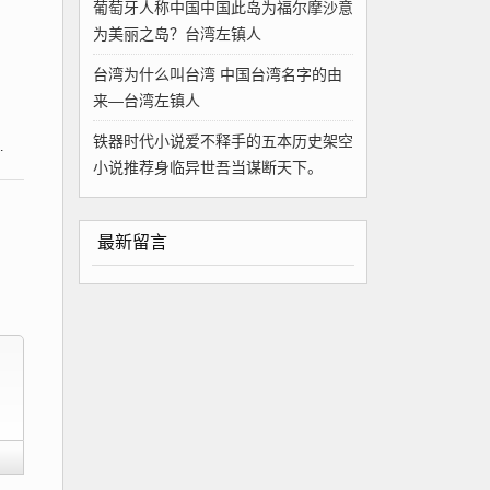
葡萄牙人称中国中国此岛为福尔摩沙意
为美丽之岛？台湾左镇人
台湾为什么叫台湾 中国台湾名字的由
来—台湾左镇人
铁器时代小说爱不释手的五本历史架空
小说推荐身临异世吾当谋断天下。
最新留言