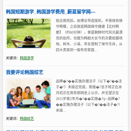
韩国短期游学_韩国游学费用_蔚蓝留学网—
抵达首而后。由博业导逛接机，半夜体验保
守韩餐，之后旅逛韩国保守建建【北村韩
屋】（约60分钟），曾是朝鲜时代风光最漂
亮的处所，也做为韩剧大长今的次要拍摄场
地，树木、小溪、亭女营制了保守天井，从
四大贵族到一般布衣家庭...
关键词：
韩国游学
我要评论韩国综艺
品牌�?��实施办理法子（以下�?��法
子�?）未接近完成，新版�?法子将正在本
月初正在商务部网坐上公示，并无望正在
2015岁首年月�?��实施�?/p˃品牌�?
��实施办理法子（以下�?��法子�?）
未接...
关键词：
韩国综艺