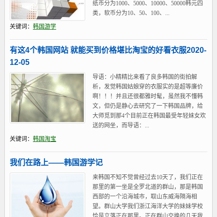
纸币分为1000、5000、10000、50000韩元四
类，软币分为10、50、100、...
关键词：
韩国游学
有这4个韩国网站 就能买到价格堪比淘宝的好看衣服2020-
12-05
导语：小精精比来看了良多韩国的街拍解
析，发觉韩国姑娘穿的衣服实的是超等廉价
啊！！！并且还很都雅时髦，虽然我不懂韩
文，但仍是静心去研究了一下韩国品牌，给
大师觅到那4个目前正在韩国最受年轻妹女欢
送的网坐，而导语：...
关键词：
韩国淘宝
我们在路上——韩国游学记
来韩国不知不觉曾经过去10天了，我们正在
那里的第一坐是全罗北道的群山，那是韩国
西部的一个沿海城市，取山东威海隔海相
望。群山大学我们浙江海洋大学的妹妹学校
恰是立落正在那里。正在群山交换的几天我