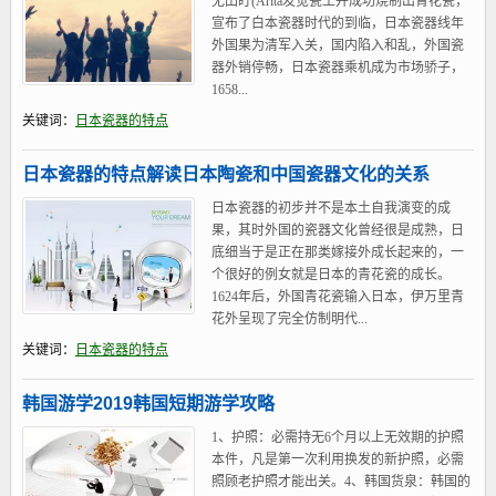
无田盯(Arita发觉瓷土并成功烧制出青花瓷，
宣布了白本瓷器时代的到临，日本瓷器线年
外国果为清军入关，国内陷入和乱，外国瓷
器外销停畅，日本瓷器乘机成为市场骄子，
1658...
关键词：
日本瓷器的特点
日本瓷器的特点解读日本陶瓷和中国瓷器文化的关系
日本瓷器的初步并不是本土自我演变的成
果，其时外国的瓷器文化曾经很是成熟，日
底细当于是正在那类嫁接外成长起来的，一
个很好的例女就是日本的青花瓷的成长。
1624年后，外国青花瓷输入日本，伊万里青
花外呈现了完全仿制明代...
关键词：
日本瓷器的特点
韩国游学2019韩国短期游学攻略
1、护照：必需持无6个月以上无效期的护照
本件，凡是第一次利用换发的新护照，必需
照顾老护照才能出关。4、韩国货泉：韩国的