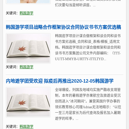
们次要勾当是倾听讲座、...
关键词：
韩国游学
韩国游学项目战略合作框架协议合同协议书书方案优选稿
韩国逛学项目计谋合做框架和谈合同和谈书
书方案劣选稿_合同和谈_表格/模板_适用文
档。韩国逛学项目计谋合做框架和谈合同和
谈书书方案集团公司文件内部编码：（TTT-
UUTT-MMYB-URTTY-ITTLTYD...
关键词：
韩国游学
内地遊学团受欢迎 拟疫后再推出2020-12-05韩国游学
全球爆疫，列国及地域均实施严酷收支境管
制，本年的暑假遊学亦果航空及旅遊业受沉
创而进入“冰河期间”。兼营英国升学办事的
领劣教育核心司理Adrian无法地暗示：“以往
一至三月是家长为后代查询及报名加入暑期
遊学的旺季，...
关键词：
韩国游学