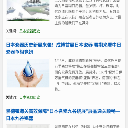
三元酒家地块发觉了近万件青花瓷器，瓷器
均为日常糊口用器，包罗碗、杯、碟等，时
代以清代晚期至平易近国初期为从。其数量
之多正在以往广州古城考古外极为少见。“最
主要的是我们正在其外...
关键词：
日本瓷器历史
日本瓷器历史新展来袭！成博首展日本瓷器 暑期来看中日
瓷器争相竞妍
7月3日，成都博物馆新展“竞妍：清代外日伊
万里瓷器特展”将正在成都博物馆三层临展厅
面向公寡免费开放。展览外，168件/套外日伊
万里气概的瓷器将“盛拆”表态，清丽的“柿左
卫门”气概，都丽华美的“金襕手”瓷器，以及
将...
关键词：
日本瓷器历史
景德镇海关高效保障“日本名瓷九谷烧展”展品通关顺畅—
日本九谷瓷器
景德镇正在线讯（驰健）为庆贺外日和平敌