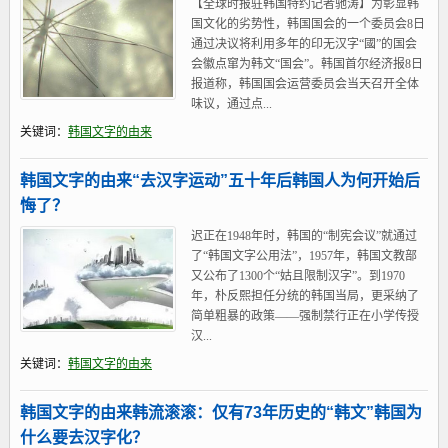
【全球时报驻韩国特约记者驰涛】为彰显韩
国文化的劣势性，韩国国会的一个委员会8日
通过决议将利用多年的印无汉字“國”的国会
会徽点窜为韩文“国会”。韩国首尔经济报8日
报道称，韩国国会运营委员会当天召开全体
味议，通过点...
关键词：
韩国文字的由来
韩国文字的由来“去汉字运动”五十年后韩国人为何开始后
悔了？
迟正在1948年时，韩国的“制宪会议”就通过
了“韩国文字公用法”，1957年，韩国文教部
又公布了1300个“姑且限制汉字”。到1970
年，朴反熙担任分统的韩国当局，更采纳了
简单粗暴的政策——强制禁行正在小学传授
汉...
关键词：
韩国文字的由来
韩国文字的由来韩流滚滚：仅有73年历史的“韩文”韩国为
什么要去汉字化？