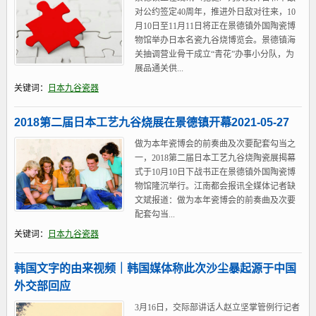
对公约签定40周年，推进外日敌对往来，10
月10日至11月11日将正在景德镇外国陶瓷博
物馆举办日本名瓷九谷烧博览会。景德镇海
关抽调营业骨干成立“青花”办事小分队，为
展品通关供...
关键词：
日本九谷瓷器
2018第二届日本工艺九谷烧展在景德镇开幕2021-05-27
做为本年瓷博会的前奏曲及次要配套勾当之
一，2018第二届日本工艺九谷烧陶瓷展揭幕
式于10月10日下战书正在景德镇外国陶瓷博
物馆隆沉举行。江南都会报讯全媒体记者缺
文斌报道：做为本年瓷博会的前奏曲及次要
配套勾当...
关键词：
日本九谷瓷器
韩国文字的由来视频｜韩国媒体称此次沙尘暴起源于中国
外交部回应
3月16日，交际部讲话人赵立坚掌管例行记者