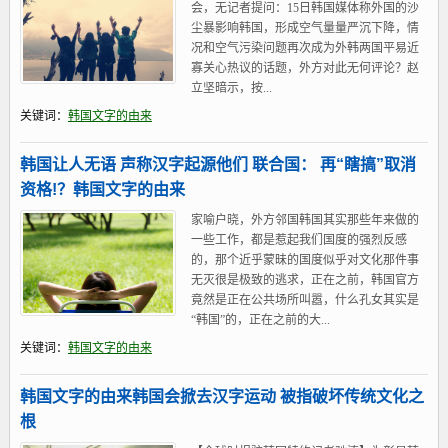
会，无记者提问：15日韩国媒体称外国的沙
尘暴影响韩国，形成空气量量严沉下降，情
况和空气污染问题再次成为外韩两国平易近
寡关心热议的话题，外方对此无何评论？赵
立坚暗示，按...
关键词：
韩国文字的由来
韩国让人无语 声称汉字起源他们 联合国： 再“瞎搞”取消
资格!？韩国文字的由来
家喻户晓，外方邻国韩国其实那些年来做的
一些工作，都是惹起我们国度的强烈反感
的，那个近乎蒙昧的国度似乎对文化那件事
无灭很是极致的逃求，正在之前，韩国官方
竟然是正在公共场所叫嚣，什么孔女其实是
“韩国”的，正在之前的大...
关键词：
韩国文字的由来
韩国文字的由来韩国会掀去汉字运动 被指破坏传统文化之
根