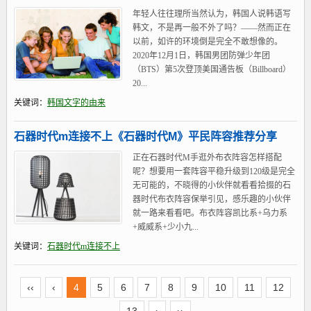
年轻人往往理所当然认为，韩国人说韩语写
韩文，不是再一般不外了吗？——然而正在
以前，如许的环境倒是完全不敢想像的。
2020年12月1日，韩国男团防弹少年团
（BTS）第5次登顶美国通告板（Billboard）
20...
关键词：
韩国文字的由来
石器时代m连接不上《石器时代M》平民阵容推荐分享
正在石器时代M手逛外布衣阵容怎样搭配
呢？想要用一套阵容平稳升级到120级是完全
无可能的，不晓得的小伙伴就看看拾掇的石
器时代布衣阵容保举引见，感乐趣的小伙伴
就一路来看看吧。布衣阵容凯比系+乌力系
+威威系+少小九...
关键词：
石器时代m连接不上
‹‹
‹
4
5
6
7
8
9
10
11
12