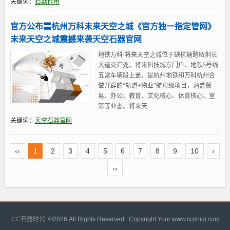
关键词：
石器作用
官方公布〓​杭州万科未来天空之城《官方独一指定管网》
未来天空之城震撼来袭天空石器官网
地铁万科·将来天空之城位于缺杭塘路取荆长
大道交汇处，将来科技城东门户、地铁5号线
五常车辆段上盖，是杭州地铁和万科杭州合
做开辟的“轨道+物业”航母级项目，涵盖贸
易、办公、教育、文化核心、体育核心、室
第等业态。将来天...
关键词：
天空石器官网
‹‹
1
2
3
4
5
6
7
8
9
10
›
››
CC石器时代
©
2026 All Rights Reserved. Copyright Your www.ccshiqi.com