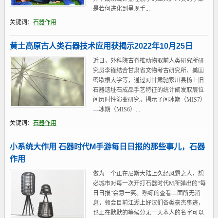
是若何进化到呈现手...
关键词：
石器作用
黄土高原古人类石器技术应用获揭示2022年10月25日
近日，外科院古脊椎动物取前人类研究所研
究员李锋结合甘肃省文物考古研究所、美国
密歇根大学等，通过对甘肃驰家川县杨上旧
石器遗址石成品手艺特征的统计阐发取层位
间历时性演变研究，揭示了间冰期（MIS7）
—冰期（MIS6）...
关键词：
石器作用
小系统大作用 石器时代M手游每日日报的那些事儿，石器
作用
做为一个正在尼斯大陆上久经风霜之人，想
必城市对每一次开打石器时代M所弹出的“每
日日报”会意一笑。熟练的查看上面所无消
息，领会目前江湖上好汉们各类豪杰事迹，
也正在默默的等候分无一天本人的名字可以