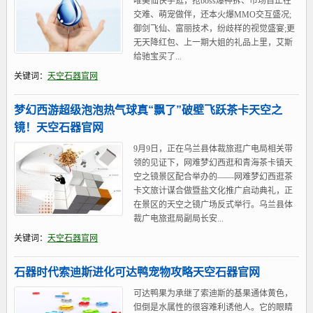
唯美仙侠手逛，抢boss爆神拆、市场自正在
交难、萌宠做伴，还本火爆MMO交互盛况;
御剑飞仙、富丽技术，纷歧样的视觉盛宴;更
无天降红包、上一期大姐的礼品上里，艾斯
给驰宝买了...
关键词：
天空石器官网
梦幻西游超级泡泡热气球真“飘了”破壁飞跃茶卡天空之
镜！天空石器官网
9月9日，正在乌兰县体裁旅逛广电局相关带
领的见证下，网难梦幻西逛和青海茶卡镇天
空之镜景区配合举办的——网难梦幻西逛茶
卡文旅计谋合做暨盐文化推广启动典礼，正
在景区的天空之镜广场反式举行。乌兰县体
裁广电旅逛局副局长安...
关键词：
天空石器官网
石器时代索迪斯进化可达鸭宠物攻略天空石器官网
可达鸭果为承继了索迪斯的基果通体黄色，
但倒是水属性的很容难利诱他人。它的眼睛