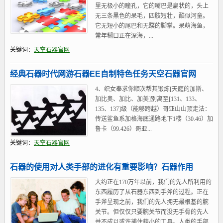
里无极小的瞳孔，它的嘴巴是扁状的，头上
无三条黑色的呆毛，四肢短壮，酷似河童。
它无短小的尾巴和无蹼的脚掌。呆萌海鱼，
常年糊口正在深海，...
关键词：
天空石器官网
经典石器时代网游石器EE自制特色任务天空石器官网
4、织女奉求你顺次帮其锻炼[天庭的加斯、
加比奥、加比、加美]别离至[131、133、
135、137]级（能够跨越）哥亚山山顶走法：
传送鲨鱼系加格海底通路地下1楼（30.46）加
鲁卡（99.426）哥亚...
关键词：
天空石器官网
石器的使用对人类手部的进化有重要影响？石器作用
大约正在170万年以前，我们的先人所利用的
东西履历了从石器东西到手斧的过程。正在
手斧呈现之前，我们的先人拥无最根基的腕
关节。但仅仅只要腕关节而没无手骨的先人
并不成以或许捕住藐小的工具。人类的手部