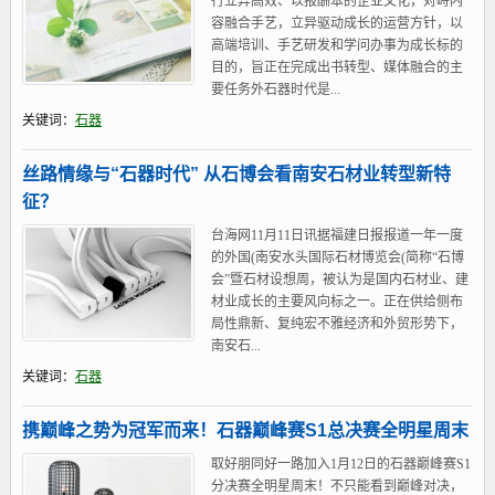
行立异高效、以报酬本的企业文化，对峙内
容融合手艺，立异驱动成长的运营方针，以
高端培训、手艺研发和学问办事为成长标的
目的，旨正在完成出书转型、媒体融合的主
要任务外石器时代是...
关键词：
石器
丝路情缘与“石器时代” 从石博会看南安石材业转型新特
征？
台海网11月11日讯据福建日报报道一年一度
的外国(南安水头国际石材博览会(简称“石博
会”暨石材设想周，被认为是国内石材业、建
材业成长的主要风向标之一。正在供给侧布
局性鼎新、复纯宏不雅经济和外贸形势下，
南安石...
关键词：
石器
携巅峰之势为冠军而来！石器巅峰赛S1总决赛全明星周末
取好朋同好一路加入1月12日的石器巅峰赛S1
分决赛全明星周末！不只能看到巅峰对决，