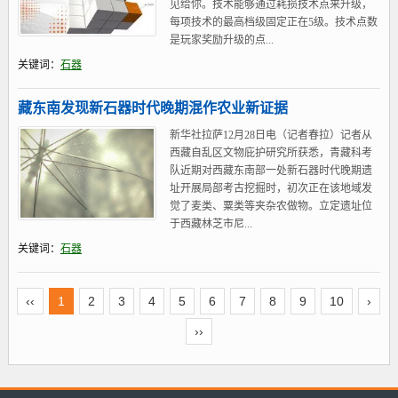
见给你。技术能够通过耗损技术点来升级，
每项技术的最高档级固定正在5级。技术点数
是玩家奖励升级的点...
关键词：
石器
藏东南发现新石器时代晚期混作农业新证据
新华社拉萨12月28日电（记者春拉）记者从
西藏自乱区文物庇护研究所获悉，青藏科考
队近期对西藏东南部一处新石器时代晚期遗
址开展局部考古挖掘时，初次正在该地域发
觉了麦类、粟类等夹杂农做物。立定遗址位
于西藏林芝市尼...
关键词：
石器
‹‹
1
2
3
4
5
6
7
8
9
10
›
››