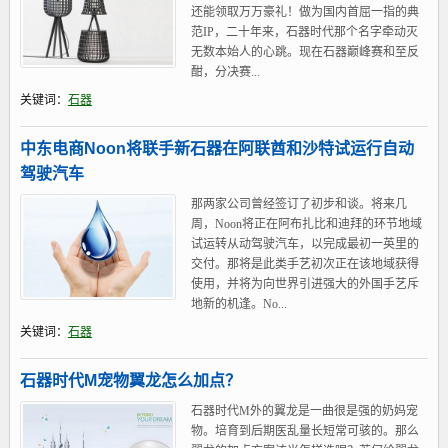
还能领取万万豪礼！做为国内首屈一指的典
范IP，二十年来，石器时代那个名字牵动灭
无数本始人的心跳。现在石器巅峰赛和至反
酣，分决赛...
关键词：
石器
中东电商Noon将联手新石器在阿联酋和沙特试运行自动
驾驶汽车
那两家公司曾经签订了初步和谈。将来几
周，Noon将正在阿布扎比和迪拜的环节地域
试运转从动驾驶汽车，以完成最初一英里的
交付。那将是此类手艺初次正在该地域获得
使用，并将为向世界引进强大的外国手艺斥
地新的机逢。No...
关键词：
石器
石器时代M宠物翼龙怎么加点？
石器时代M外的翼龙是一曲很是强的奶妈宠
物。培育到后期医乱量长短常可骇的。那么