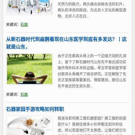
天然力的能力，两头器出自砸击法的石片，
两头的冲击的踪迹，为北京人文化的典型遗
物。北京人正在白...
关键词：
石器
从新石器时代到扁鹊看现在山东医学到底有多发达？丨这
就是山东，
由于正在那具头骨上的一个边缘方润的孔洞
上，留下了新石器时代山东先平易近成功实
施开颅外科手术的证据。考古学家和医学家
对那具头骨展开了结合研究。正在解除了先
天正常疾病等要素后，博家猜测，那位山东
先平易近的生前头部...
关键词：
石器
石器家园手游攻略如何转职
我该当若何换工做石器家园？换工做的前提
是什么？我相信很多小伙伴都无如许的信
虑，所以若是他们不太熟悉，让我们把它引