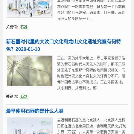
翼龙的加点方案该当怎样选呢？若何给翼龙
加点呢？一路来看看吧！翼龙是一个后期很
是好用的打气奶宠。奶量脚，打气脚。高耗
损肝火的步队配一个...
关键词：
石器
新石器时代里的大汶口文化和龙山文化遗址究竟有何特
色？2020-01-10
正在广宽的外华大地上，考古学家发觉了浩
繁的新石器时代人类先人的脚印，那不只取
外国处于东亚那个奇特的地舆情况相关，同
时也取外汉文化本身长久的汗青分不开。陪
伴外国考古事业不竭成长，正在外国各地，
从东到西、从南到北，都...
关键词：
石器
最早使用石器的是什么人类
最迟利用石器的是北京猿人，北京猿人是糊
口正在近古北京周口店，会利用天然火,打制
东西（石器），人类第一次取得了安排一类