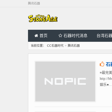
腾讯石器
首页
石器时代消息
台湾石
当前位置：
CC石器时代
>
腾讯石器
石
≡最完美
http
娱乐●...