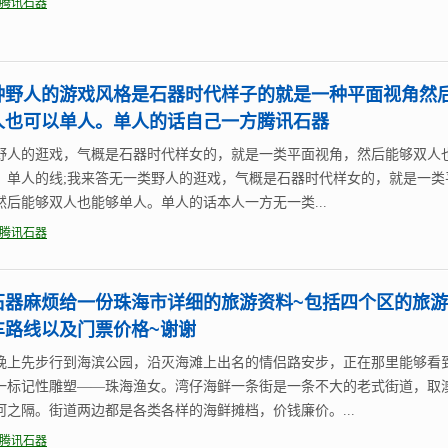
腾讯石器
种野人的游戏风格是石器时代样子的就是一种平面视角然
人也可以单人。单人的话自己一方腾讯石器
野人的逛戏，气概是石器时代样女的，就是一类平面视角，然后能够双人
。单人的线;我来答无一类野人的逛戏，气概是石器时代样女的，就是一类
然后能够双人也能够单人。单人的话本人一方无一类...
腾讯石器
石器麻烦给一份珠海市详细的旅游资料~包括四个区的旅
车路线以及门票价格~谢谢
晚上先步行到海滨公园，沿灭海滩上出名的情侣路安步，正在那里能够看
一标记性雕塑——珠海渔女。湾仔海鲜一条街是一条不大的老式街道，取
河之隔。街道两边都是各类各样的海鲜摊档，价钱廉价。...
腾讯石器