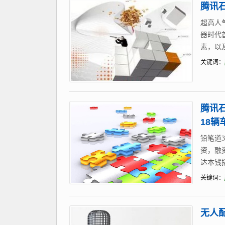
腾讯
超高人
器时代
素，以
关键词：
腾讯
18辆
铅笔道
资，融
达本钱
关键词：
无人