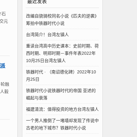
最近发表
!石
改编自骁骑校同名小说《匹夫的逆袭》
交元
筹拍中铁器时代小说
台湾简介！台湾左镇人
重读台湾高中历史课本：史前时期、荷
西时期、明郑时期－事件年表2022年
10月25日台湾左镇人
派
铁器时代 · （南诏德化碑）2022年10
月25日
+轮融
铁器时代小说铁器时代的帝国 亚述的
资人毅
崛起与衰落
福建清流：值得投资的地方台湾左镇人
一个男人推倒了一堵墙却发现了传说中
古老的地下城市？铁器时代小说