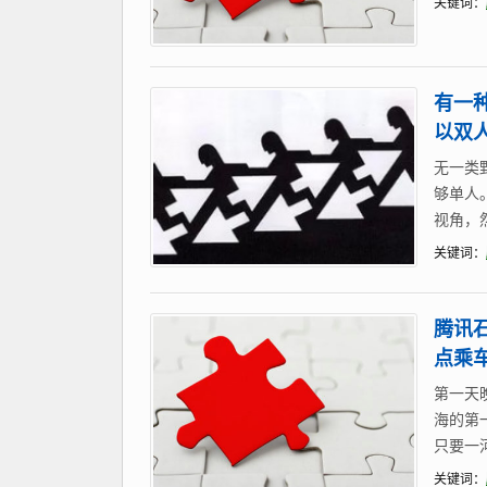
关键词：
有一
以双
无一类
够单人
视角，
关键词：
腾讯
点乘
第一天
海的第
只要一
关键词：