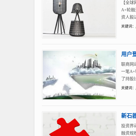
【全球
A+轮
资人毅
关键词：
用户登
联商网
一笔A
了持股
关键词：
新石器
投资界
融资规