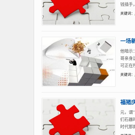
钱插手
关键词：
一场
他暗示
哥亲身
可正在
关键词：
福猪
元，谓“
们石器
时代那