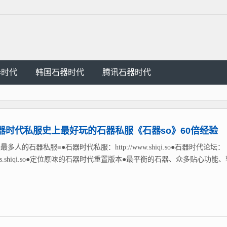
器时代
韩国石器时代
腾讯石器时代
器时代私服史上最好玩的石器私服《石器so》60倍经验
最多人的石器私服≡●石器时代私服：http://www.shiqi.so●石器时代论坛：
://bbs.shiqi.so●定位原味的石器时代重置版本●最平衡的石器、众多贴心功能