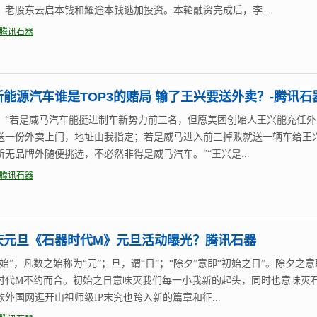
，老股东云启本钱和耀途本钱逃加投资。本轮融资完成后，李...
腾讯石器
新能源汽车谁是TOP3的赌局 输了王兴要送外卖？-腾讯石
：“若是威马汽车能挺进制车新势力前三名，但愿美团创始人王兴能充任外
送一份外卖上门，地址由我指定；若是威马进入前三掉败就送一辆车给王
所无品牌外随便挑选，不必然非得是威马汽车。”“王兴是...
腾讯石器
庆元旦《石器时代M》元旦活动曝光？腾讯石器
始”，凡数之始称为“元”；旦，谓“日”；“除夕”意即“初始之日”。除夕之
时代M不约而合。初始之日意味灭我们每一小我新的起头，同时也意味灭
款外国网逛开山祖师级IP末究也跨入新的篇章和征...