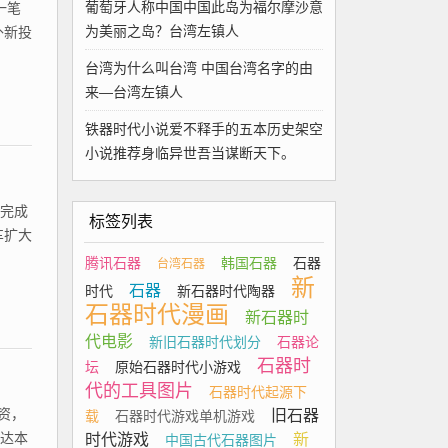
葡萄牙人称中国中国此岛为福尔摩沙意
一笔
为美丽之岛？台湾左镇人
外新投
台湾为什么叫台湾 中国台湾名字的由
来—台湾左镇人
铁器时代小说爱不释手的五本历史架空
小说推荐身临异世吾当谋断天下。
期完成
标签列表
车扩大
腾讯石器
韩国石器
石器
台湾石器
新
石器
时代
新石器时代陶器
石器时代漫画
新石器时
代电影
新旧石器时代划分
石器论
石器时
坛
原始石器时代小游戏
代的工具图片
石器时代起源下
资，
旧石器
载
石器时代游戏单机游戏
毅达本
时代游戏
新
中国古代石器图片