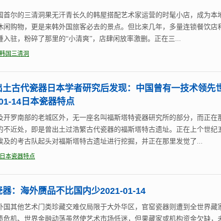
国首尔的三清洞果无汗青长久的韩屋搭配艺术家运营的时髦小店，成为本
休闲购物，更是来韩外国旅客必去的景点。但比来几年，多量连锁餐饮店
踵入驻，粉碎了那里的“小清爽”，店肆闲放率激删。正在三...
韩国三清洞
出土古代瓷器日本学者研究后发现：中国曾有一技术领先
1-01-14日本瓷器特点
及开罗南部的老城区外，无一座名叫福斯塔特瓷器研究所的部分，而正在
的不近处，即是曾出土过浩繁古代瓷器的福斯塔特古遗址。正在上个世纪
埃及的考古队起头对福斯塔特古遗址进行挖掘，并正在那里发觉了...
日本瓷器特点
器：海外赝品不比国内少2021-01-14
外国其他艺术门类珍藏交难仅局限于大外华区，官窑瓷器则遭到全世界藏
债危机、世界金融动荡虽然使艺术市场低迷，但果藏家或机构资金欠缺，