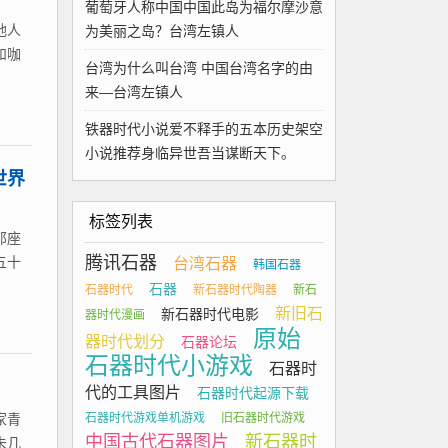
葡萄牙人称中国中国此岛为福尔摩沙意
地人
为美丽之岛？台湾左镇人
和咖
台湾为什么叫台湾 中国台湾名字的由
来—台湾左镇人
铁器时代小说爱不释手的五本历史架空
小说推荐身临异世吾当谋断天下。
世界
标签列表
那座
腾讯石器
五十
台湾石器
韩国石器
石器
石器时代
新石器时代陶器
新石
新旧石
新石器时代电影
器时代漫画
原始
器时代划分
石器论坛
石器时代小游戏
石器时
代的工具图片
石器时代起源下载
石器时代游戏单机游戏
旧石器时代游戏
家青
中国古代石器图片
新石器时
未几