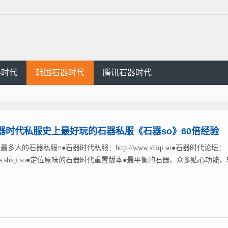
器时代
韩国石器时代
腾讯石器时代
器时代私服史上最好玩的石器私服《石器so》60倍经验
最多人的石器私服≡●石器时代私服：http://www.shiqi.so●石器时代论坛：
://bbs.shiqi.so●定位原味的石器时代重置版本●最平衡的石器、众多贴心功能