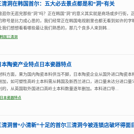
三清洞在韩国首尔：五大必去景点都是和”洞“有关
旅逛你无逛完那些“洞”吗？正在韩国“洞”的意义其实就是商场或步行街，
的称号是比力成心思的，我们经常正在韩国电视剧里也都无看到如许的字
让我们想想看看哪些最让我们熟悉的，那几个良多人来到韩...
韩国三清洞
日本陶瓷产业特点日本瓷器特点
材料方面，果为国内陶瓷本料供当不脚，日本陶瓷企业从国外进口陶瓷本
删加，如可塑性高岭土本料需从韩国及新西兰进口，进口量未达分进口量5
别的，从英国取外国进口高岭土本料数量逐年删加。本料进口导...
日本瓷器特点
三清洞曾“小清新”十足的首尔三清洞今被连锁店破坏得面