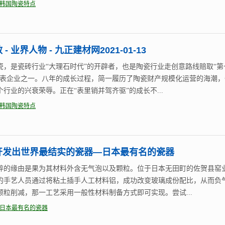
韩国陶瓷特点
- 业界人物 - 九正建材网2021-01-13
瓷，是瓷砖行业“大理石时代”的开辟者，也是陶瓷行业走创意路线赔取“第
代表企业之一。八年的成长过程，简一履历了陶瓷财产规模化运营的海潮，
个行业的兴衰荣辱。正在“表里销并驾齐驱”的成长不...
韩国陶瓷特点
开发出世界最结实的瓷器—日本最有名的瓷器
碎的缘由是果为其材料外含无气泡以及颗粒。位于日本无田町的佐贺县窑
的手艺人员通过将粘土插手人工材料铝，成功改变玻璃成份配比，从而负
颗粒削减，那一工艺采用一般性材料制备方式即可实现。尝试...
日本最有名的瓷器