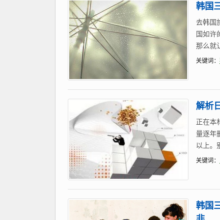
韩国
去韩国
国如许
那么就
关键词：
解析
正在本
量逐年
以上。
关键词：
韩国
非