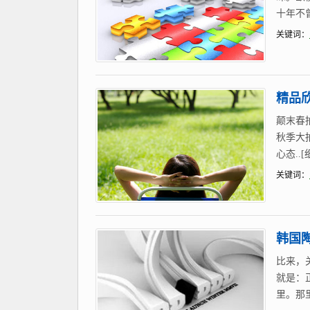
十年不曾
关键词：
精品欣
颠末春
秋季大
心态..
关键词：
韩国
比来，
就是：
里。那里