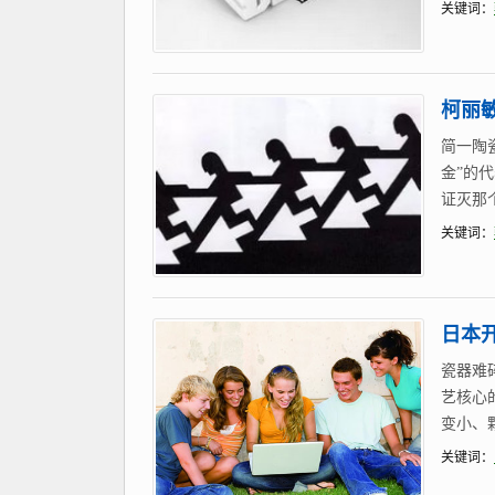
关键词：
柯丽敏 
简一陶
金”的
证灭那
关键词：
日本
瓷器难
艺核心
变小、
关键词：