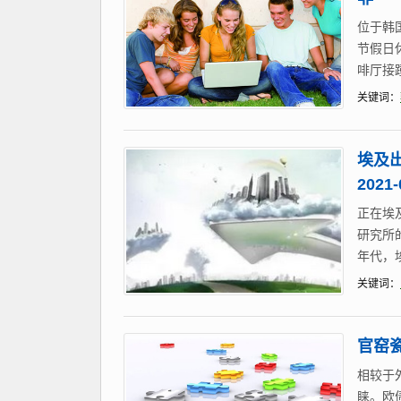
位于韩
节假日
啡厅接
关键词：
埃及
202
正在埃
研究所
年代，
关键词：
官窑瓷
相较于
睐。欧