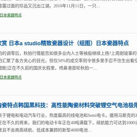
露过面的珍品又沉出江湖。2010年11月11日，一只...
日本瓷器特点
赏 日本a studio精致瓷器设计（组图）日本瓷器特点
拍的调零后，秋拍行情能否如很多业内人士等候般继续上扬?上周刚竣事的
拍汇聚了各方关心的目光，但仅50%的成交率则令很多里手忍不住生出看
[细致]正在不久前的国庆长假里，喷鼻港首轮秋拍一...
日本瓷器特点
陶瓷特点韩国黑科技：高性能陶瓷材料突破锂空气电池极
关于锂电和电动汽车行业，热度最高的线电池和Semi电卡。援用马斯克的
正在不久的将来，我们的电动卡车正在40吨满载下，续航能力可达到1000
且不会商高续航、低成本兼顾的新型4680电池...