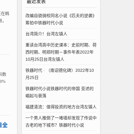
最近发表
正在韩
改编自骁骑校同名小说《匹夫的逆袭》
眼，
筹拍中铁器时代小说
台湾简介！台湾左镇人
重读台湾高中历史课本：史前时期、荷
西时期、明郑时期－事件年表2022年
10月25日台湾左镇人
铁器时代 · （南诏德化碑）2022年10
料数
月25日
0%
铁器时代小说铁器时代的帝国 亚述的
崛起与衰落
福建清流：值得投资的地方台湾左镇人
一个男人推倒了一堵墙却发现了传说中
目全
古老的地下城市？铁器时代小说