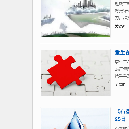
逛戏首
弩张!
力，超
关键词：
重生在
更生正
热逛博
抢手手逛
关键词：
《石
25日
石器时