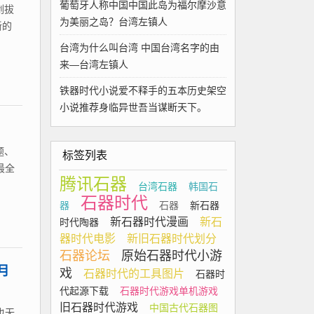
葡萄牙人称中国中国此岛为福尔摩沙意
剑拔
为美丽之岛？台湾左镇人
新的
台湾为什么叫台湾 中国台湾名字的由
来—台湾左镇人
铁器时代小说爱不释手的五本历史架空
小说推荐身临异世吾当谋断天下。
题、
标签列表
最全
腾讯石器
台湾石器
韩国石
石器时代
器
石器
新石器
新石器时代漫画
新石
时代陶器
器时代电影
新旧石器时代划分
石器论坛
原始石器时代小游
月
戏
石器时代的工具图片
石器时
代起源下载
石器时代游戏单机游戏
旧石器时代游戏
中国古代石器图
也无