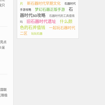
新石器时代早期文化
片
石器时代
说只
石
梦幻石器正版手游
手游攻略
器时代so攻略
石器时代的工具值钱
旧石器时代遗址
什么颜
吗
色的石斧值钱
一起玩石器时代
二区
玩玩石器
的亮点
卡采
外国联
无限极