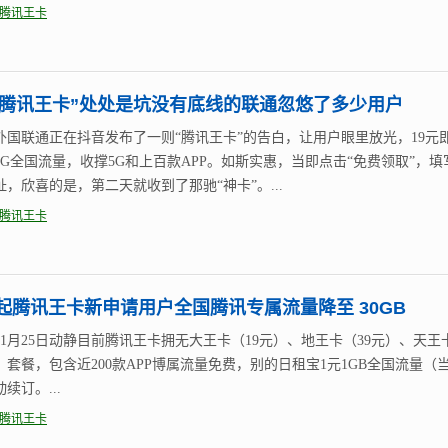
腾讯王卡
元“腾讯王卡”处处是坑没有底线的联通忽悠了多少用户
外国联通正在抖音发布了一则“腾讯王卡”的告白，让用户眼里放光，19元
80G全国流量，收撑5G和上百款APP。如斯实惠，当即点击“免费领取”，填
址，欣喜的是，第二天就收到了那驰“神卡”。...
腾讯王卡
月起腾讯王卡新申请用户全国腾讯专属流量降至 30GB
家11月25日动静目前腾讯王卡拥无大王卡（19元）、地王卡（39元）、天王
元）套餐，包含近200款APP博属流量免费，别的日租宝1元1GB全国流量（
续订。...
腾讯王卡