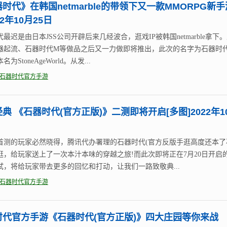
时代》在韩国netmarble的带领下又一款MMORPG新
22年10月25日
最迟是由日本JSS公司开辟后来几经波合，逛戏IP被韩国netmarble拿下
器起流、石器时代M等做品之后又一力做即将推出，此次的名字为石器时
为StoneAgeWorld。从发...
石器时代官方手游
典 《石器时代(官方正版)》二测即将开启[多图]2022年1
首测的玩家必然晓得，腾讯代办署理的石器时代(官方反版手逛高度还本了
逛，给玩家送上了一次本汁本味的穿越之旅!而此次即将正在7月20日开启
试，将给玩家带去更多的回忆和打动，让我们一路致敬典...
石器时代官方手游
时代官方手游《石器时代(官方正版)》四大庄园等你来战