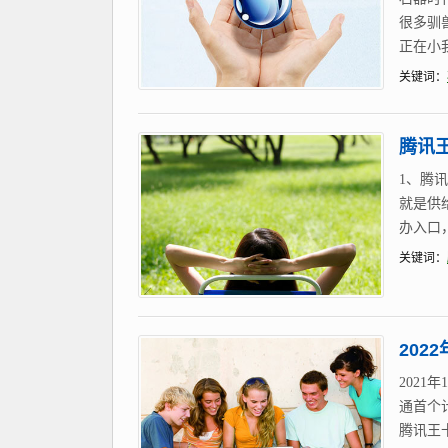
很多驯
正在小
关键词：
腾讯
1、腾
就是供
办入口
关键词：
202
202
通首个
腾讯王卡