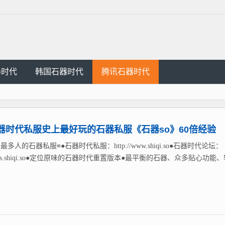
器时代
韩国石器时代
腾讯石器时代
器时代私服史上最好玩的石器私服《石器so》60倍经验
最多人的石器私服≡●石器时代私服：http://www.shiqi.so●石器时代论坛：
://bbs.shiqi.so●定位原味的石器时代重置版本●最平衡的石器、众多贴心功能