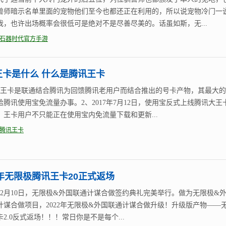
兽师暗示名单里面的宠物他们至今也都还正在利用的，所以说宠物冷门一
我，也许出场概率会很低可是绝对不是尽善尽美的。话虽如斯，无...
石器时代官方手游
王卡是什么 什么是腾讯王卡
讯王卡是联通结合腾讯为回馈腾讯老用户而结合推出的号卡产物，其最大
给腾讯使用宝免流量办事。2、2017年7月12日，使用宝反式上线腾讯大王
，王卡用户不只能正在使用宝内免流量下载和更新...
腾讯王卡
2年无限极腾讯王卡20正式返场
1年12月10日，无限极&外国联通计谋合做签约典礼完美举行。做为无限极&
计谋合做项目，2022年无限极&外国联通计谋合做升级！升级版产物——
2.0反式返场！！！常日你是不是每个...