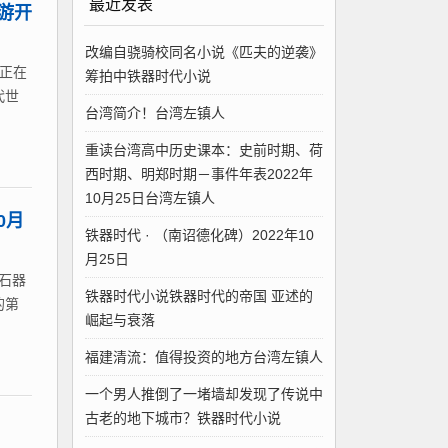
最近发表
手游开
改编自骁骑校同名小说《匹夫的逆袭》
。正在
筹拍中铁器时代小说
代世
台湾简介！台湾左镇人
重读台湾高中历史课本：史前时期、荷
西时期、明郑时期－事件年表2022年
10月25日台湾左镇人
0月
铁器时代 · （南诏德化碑）2022年10
月25日
石器
铁器时代小说铁器时代的帝国 亚述的
的第
崛起与衰落
福建清流：值得投资的地方台湾左镇人
一个男人推倒了一堵墙却发现了传说中
古老的地下城市？铁器时代小说