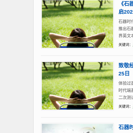
《石器
启20
石器时代
推出石
界英文本名
关键词：
致敬经
25日
体验过
时代端
二次测
关键词：
石器