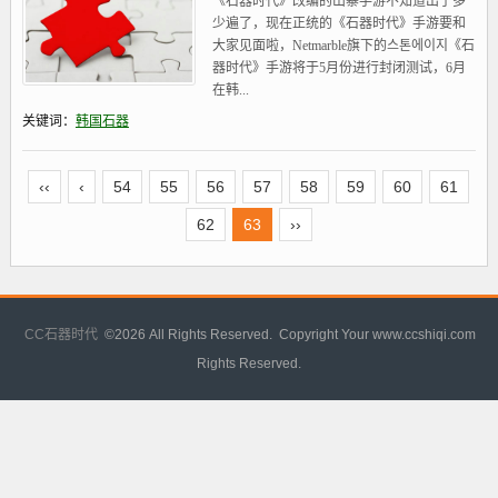
《石器时代》改编的山寨手游不知道出了多
少遍了，现在正统的《石器时代》手游要和
大家见面啦，Netmarble旗下的스톤에이지《石
器时代》手游将于5月份进行封闭测试，6月
在韩...
关键词：
韩国石器
‹‹
‹
54
55
56
57
58
59
60
61
62
63
››
CC石器时代
©
2026 All Rights Reserved. Copyright Your www.ccshiqi.com
Rights Reserved.