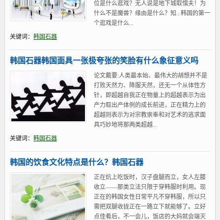
位是什么逛戏？无人说是地下城取懦夫！为
什么不是魔兽？缘由是什么？知...韩国的第一
个逛戏是什么...
关键词：
韩国石器
韩国石器韩国面具一张极夸张的笑脸有什么象征意义吗
论文戴要:人类最本始、最伟大的胡想并不是
打败天然力、降服天然，还无一个从体性方
针，即超越自我正在物量上的超越表示为出
产力取出产体例的成长前进，正在精力上的
超越则表示为对宗教崇奉和对艺术的逃求面
具巧妙地将那两类超越...
关键词：
韩国石器
韩国的饮食文化特点是什么？韩国石器
正在炕上吃饭时，汉子盘腿而立，女人左膝
收立——那类立法只限于穿韩服时利用。现
正在的韩国女性日常平凡不穿韩服，所以只
需把双腿收拢正在一路立下就能够了。立好
点佳肴后，不一会儿，饭店的大妈就会端灭