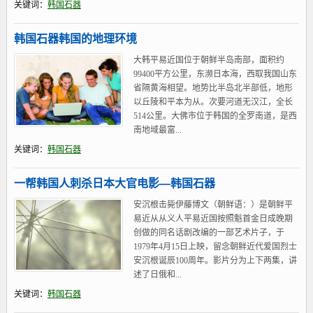
关键词：
韩国石器
韩国石器韩国的地理环境
大韩平易近国位于朝鲜半岛南部，面积约
99400平方公里，东濒日本海，西取我国山东
省隔黄海相望。地势比半岛北半部低，地形
以丘陵和平本为从。次要河道无汉江，全长
514公里。大佛市位于韩国的全罗南道，是西
南地域最富...
关键词：
韩国石器
一帮韩国人刺杀日本大官电影—韩国石器
安沉根击毙伊藤博文（朝鲜语：）是朝鲜平
易近从从义人平易近国按照魁首金日成晚期
创做的同名话剧改编的一部艺术片子，于
1979年4月15日上映，留念朝鲜近代爱国烈士
安沉根诞辰100周年。影片分为上下两集，讲
述了日俄和...
关键词：
韩国石器