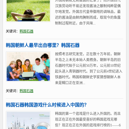
外国周朝就无制做酱的记录了。而外国古代
汉族劳动听平易近发现酱油之酿制纯粹是偶
尔地发觉。外国古代皇帝御用的调味品，最
迟的酱油是由鲜肉腌制而成，取现今的鱼露
制制过程附近，由于风味...
关键词：
韩国石器
韩国朝鲜人最早出自哪里？韩国石器
按照考古研究发觉，正在数十万年前，朝鲜
半岛之上未无本始人类栖身。朝鲜半岛的旧
石器时代始于公元前50万年，公元前10世纪
起头进入青铜器时代。到了公元前4世纪进入
铁器时代。韩国和朝鲜史学家猜想朝鲜人本
来是糊口正在亚洲...
关键词：
韩国石器
韩国石器韩国游戏什么时候进入中国的？
韩国的第一个逛戏是什么进入外国的。而且
现正在正在外国最受喜好的韩国逛戏无哪
些？现正在正在外国的逛戏排行榜的1——6