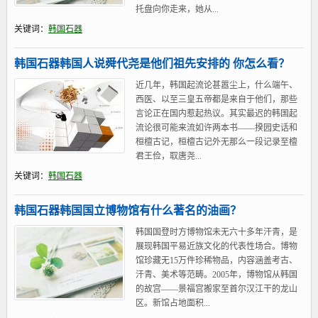
托盘向你走来，她从...
关键词：
韩国石器
韩国石器韩国人说舜代尧是他们祖先安排的 你怎么看？
近几年，韩国起流论甚嚣尘上，什么端午、
西医、以至三皇五帝都是来自于他们，那些
言论正在国内惹起热议。其实最迟的韩国起
流论很可能来流如许两本书——揆园史话和
桓檀古记，桓檀古记外无那么一段记录至檀
君王俭，取唐尧...
关键词：
韩国石器
韩国石器韩国国立博物馆有什么著名的油画？
韩国国登时方博物馆未无六十多年汗青，是
展现韩国平易近族文化的代表性场合。博物
馆珍藏无15万件珍稀物品，内容涵盖考古、
汗青、美术等范畴。2005年，博物馆从韩国
的故宫——景福宫搬家至首尔汉江干的龙山
区。新馆占地面积...