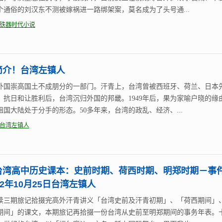
个通俗的刘汉东不测被嫁祸进一路绑架案，莫名成为了头号通...
铁器时代小说
简介！台湾左镇人
外国崇高国土不成朋分的一部门。汗青上，台湾曾被西班牙、荷兰、日本
。抗日和让胜利后，台湾沉归外国的邦畿。1949年后，果为家喻户晓的缘
祖国大陆处于分手的形态。50多年来，台湾的政乱、经济、...
台湾左镇人
台湾高中历史课本：史前时期、荷西时期、明郑时期－事
22年10月25日台湾左镇人
续三期旅记拾掇完高外汗青讲义「台湾史前及汗青初期」、「荷西期间」
期间」的课文，本期旅记再拾掇一份台湾从史前至明郑期间的事务年表。