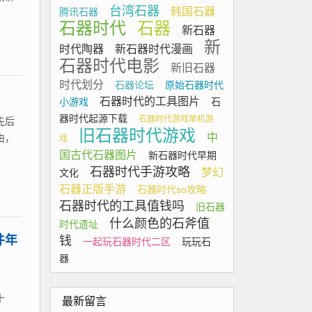
台湾石器
韩国石器
腾讯石器
石器时代
石器
新石器
新
时代陶器
新石器时代漫画
石器时代电影
新旧石器
时代划分
石器论坛
原始石器时代
石器时代的工具图片
小游戏
石
器时代起源下载
石器时代游戏单机游
先后
旧石器时代游戏
中
由，
戏
国古代石器图片
新石器时代早期
石器时代手游攻略
梦幻
文化
石器正版手游
石器时代so攻略
石器时代的工具值钱吗
旧石器
什么颜色的石斧值
时代遗址
件年
钱
一起玩石器时代二区
玩玩石
器
、
十
最新留言