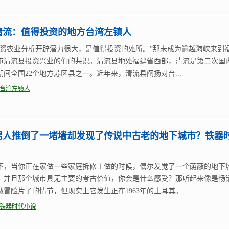
清流：值得投资的地方台湾左镇人
投资农业分析开辟潜力很大，是值得投资的处所。”那未成为逾越海峡来到
市清流县投资兴业的们的共识。清流县地处福建省西部，清流是第二次国
期间全国22个地方苏区县之一。近年来，清流县阐扬对台...
台湾左镇人
男人推倒了一堵墙却发现了传说中古老的地下城市？铁器
下，当你正在家做一些家庭拆修工做的时候，偶尔发觉了一个荫蔽的地下
，并且那个城市具无主要的考古价值，你会是什么感受？那听起来像是畅
做冒险片子的情节，但现实上它发生正在1963年的土耳其。...
铁器时代小说