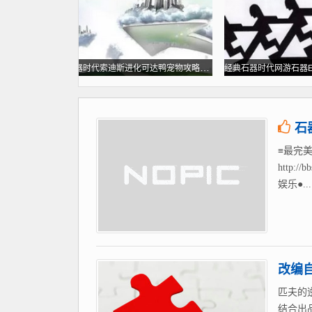
梦幻西游超级泡泡热气球真“飘了”破壁飞跃茶卡天空之镜！天空石器官网
石器时代索迪斯进化可达鸭宠物攻略天空石器官网
石
≡最完美
http
娱乐●...
改编
匹夫的
结合出