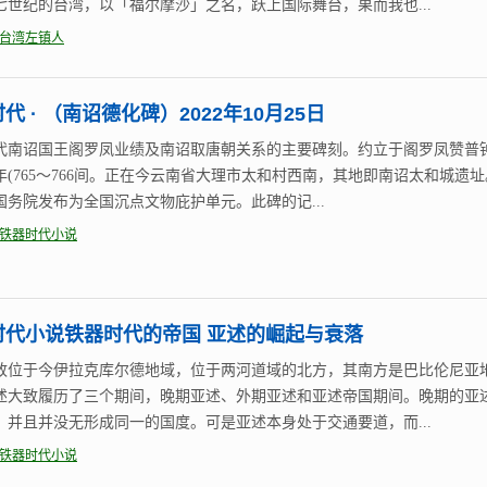
七世纪的台湾，以「福尔摩沙」之名，跃上国际舞台，果而我也...
台湾左镇人
代 · （南诏德化碑）2022年10月25日
代南诏国王阁罗凤业绩及南诏取唐朝关系的主要碑刻。约立于阁罗凤赞普
年(765～766间。正在今云南省大理市太和村西南，其地即南诏太和城遗址
年国务院发布为全国沉点文物庇护单元。此碑的记...
铁器时代小说
时代小说铁器时代的帝国 亚述的崛起与衰落
致位于今伊拉克库尔德地域，位于两河道域的北方，其南方是巴比伦尼亚
述大致履历了三个期间，晚期亚述、外期亚述和亚述帝国期间。晚期的亚
，并且并没无形成同一的国度。可是亚述本身处于交通要道，而...
铁器时代小说