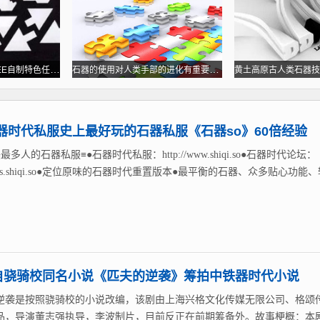
经典石器时代网游石器EE自制特色任务天空石器官网
石器的使用对人类手部的进化有重要影响？石器作用
器时代私服史上最好玩的石器私服《石器so》60倍经验
最多人的石器私服≡●石器时代私服：http://www.shiqi.so●石器时代论坛：
://bbs.shiqi.so●定位原味的石器时代重置版本●最平衡的石器、众多贴心功能
自骁骑校同名小说《匹夫的逆袭》筹拍中铁器时代小说
逆袭是按照骁骑校的小说改编，该剧由上海兴格文化传媒无限公司、格颂
品，导演董志强执导，李波制片，目前反正在前期筹备外。故事梗概：本