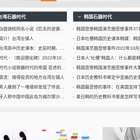
台湾石器时代
韩国石器时代
骁骑校同名小说《匹夫的逆袭》筹拍中铁器时代小说
韩国悲惨韩国演艺圈悲惨事件37名女星遭潜规则109G不雅
简介！台湾左镇人
日本吐槽韩国历史课本韩媒：韩国抗议日本篡改历史
历史课本：史前时期、荷西时期、明郑时期－事件年表2022年10月25日台湾左镇人
韩国演艺圈悲惨事件2022年10月
代 · （南诏德化碑）2022年10月25日
日本人“吐槽”韩国人：什么都是韩国的！寿司、卡通、孔子、汉子2022/10/25日本吐槽韩国
代小说铁器时代的帝国 亚述的崛起与衰落
韩国悲惨韩国演艺圈悲惨事件大集合 高层潜规则连未成年
清流：值得投资的地方台湾左镇人
日本历史教科书审定中歪曲历史事实 韩国称深表遗憾，日本吐槽韩国
推倒了一堵墙却发现了传说中古老的地下城市？铁器时代小说
韩国最悲惨的事件：在美国支持下的血洗光州见人就打随意-韩
称中国中国此岛为福尔摩沙意为美丽之岛？台湾左镇人
美日韩的历史教科书里是怎样写中国的日本最心虚韩国让人无语2022年10