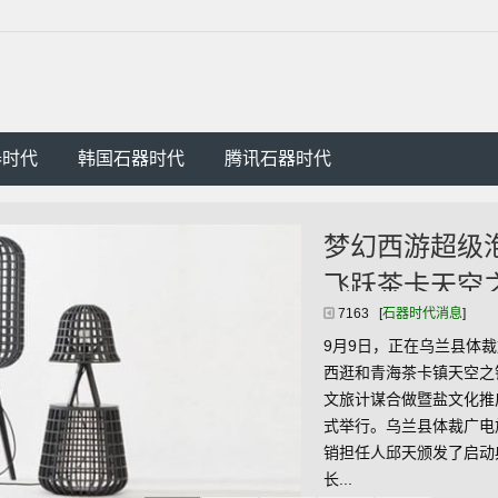
器时代
韩国石器时代
腾讯石器时代
梦幻西游超级泡泡热气球真“飘了”破
飞跃茶卡天空之镜！天空石器官网
7163 [
石器时代消息
]
9月9日，正在乌兰县体裁旅逛广电局相关带领的见证下，网难
西逛和青海茶卡镇天空之镜景区配合举办的——网难梦幻西逛茶
文旅计谋合做暨盐文化推广启动典礼，正在景区的天空之镜广场
式举行。乌兰县体裁广电旅逛局副局长安小存，以及梦幻西逛IP
销担任人邱天颁发了启动典礼的演讲。乌兰县体裁旅逛广电局副
长...