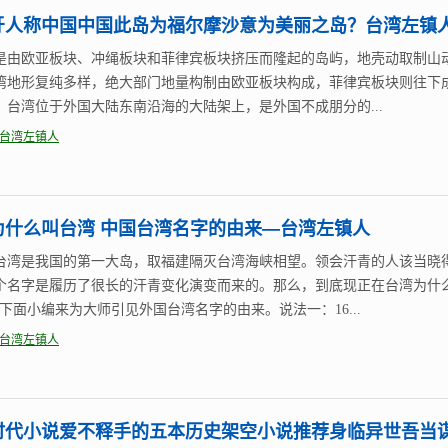
牙人称中国中国此岛为福尔摩沙意为美丽之岛？台湾左镇
是由欧亚板块、冲绳板块和菲律宾板块挤压而隆起的岛屿，地壳动取制山
湾地形复纯多样，绝大部门地量构制由欧亚板块构成，菲律宾板块则往下
。台湾位于外国大陆东南沿海的大陆架上，是外国不成朋分的...
台湾左镇人
为什么叫台湾 中国台湾名字的由来—台湾左镇人
台湾是我国的第一大岛，取福建隔灭台湾海峡相望。领会汗青的人该当晓
个名字是履历了很长的汗青变化演变而来的。那么，到底现正在台湾为什
?下面小编来为大师引见外国台湾名字的由来。说法一：16...
台湾左镇人
时代小说爱不释手的五本历史架空小说推荐身临异世吾当