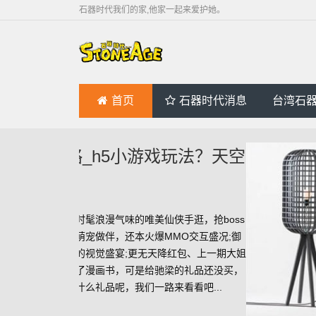
石器时代我们的家,他家一起来爱护她。
首页
石器时代消息
台湾石
戏玩法？天空
侠手逛，抢boss
MO交互盛况;御
降红包、上一期大姐
梁的礼品还没买，
来看看吧...