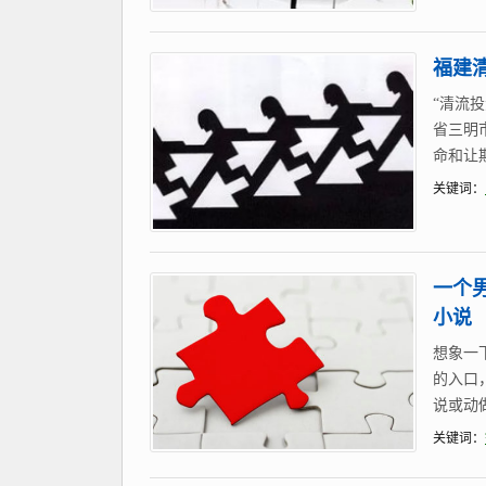
福建
“清流
省三明
命和让
关键词：
一个
小说
想象一
的入口
说或动
关键词：