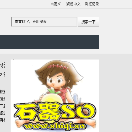
自定义
繁體中文
浏览记录
壁
石
空
6357
梦幻
可达鸭
卡
利诱他
反
三条黑
营
脚掌。
局
用，但
化...