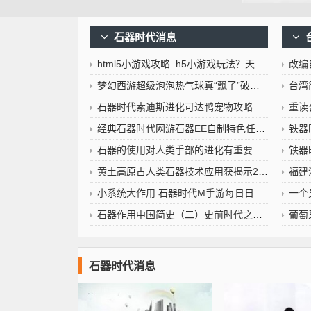
石器时代消息
html5小游戏攻略_h5小游戏玩法？天空石器官网
改编自
梦幻西游超级泡泡热气球真“飘了”破壁飞跃茶卡天空之镜！天空石器官网
台湾
石器时代索迪斯进化可达鸭宠物攻略天空石器官网
重读台湾高中
经典石器时代网游石器EE自制特色任务天空石器官网
铁器时
石器的使用对人类手部的进化有重要影响？石器作用
铁器时
黄土高原古人类石器技术应用获揭示2022年10月25日
福建
小系统大作用 石器时代M手游每日日报的那些事儿，石器作用
一个男人
石器作用中国简史（二）史前时代之新石器时代
葡萄牙人
石器时代消息