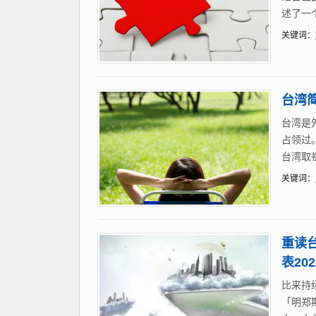
述了一
关键词：
台湾
台湾是
占领过
台湾取
关键词：
重读
表20
比来持
「明郑