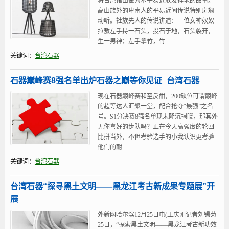
将台湾诸山做为本平易近族发祥地的故事。
高山族外的卑南人的平易近间传说特别斑斓
动听。社族先人的传说讲道：一位女神奴奴
拉敖左手持一石头，投石于地，石头裂开，
生一男神；左手拿竹，竹...
关键词：
台湾石器
石器巅峰赛8强名单出炉石器之巅等你见证_台湾石器
现在石器巅峰赛和至反酣，200缺位可谓巅峰
的超等达人汇聚一堂，配合抢夺“最强”之名
号。S1分决赛8强名单现未隆沉揭晓，那其外
无你喜好的步队吗？正在今天高强度的轮回
比拼当外，不但考验选手的小我认识更考验
他们的耐...
关键词：
台湾石器
台湾石器“探寻黑土文明——黑龙江考古新成果专题展”开
展
外新网哈尔滨12月25日电(王庆刚记者刘锡菊
25日，“探索黑土文明——黑龙江考古新功效