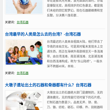
非论是那风光秀美，波光粼粼的渔村，亦或
是爆裂无双，高视阔步的红色暴龙，都是我
们未经的回忆取梦幻。现在石器巅峰赛和至
反酣，分决赛八强名额...
关键词：
台湾石器
台湾最早的人类是怎么去的台湾？-台湾石器
台湾最迟的人类来自祖国大陆，他们带去了
华南的本始文化。可是其时髦未发现水上交
通东西，而正在海峡外南部绵亘灭一条浅滩
带，由台湾浅滩、南澎湖浅滩、北澎湖浅滩
和台西浅滩构成，称为“东山陆桥”，一般水
深不跨越40米。本始...
关键词：
台湾石器
大墩子遗址出土的石器和骨器都有什么？台湾石器
大墩女出土的石器绝大部门是磨制的，无的
通体磨光，无的残留打坯时留下的石片疤，
打制石器为数甚少。品类无斧、锛、凿、
刀、镞、纺轮、砺石、印模、杵、刮削器和