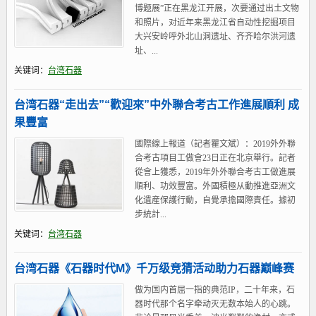
博题展”正在黑龙江开展，次要通过出土文物
和照片，对近年来黑龙江省自动性挖掘项目
大兴安岭呼外北山洞遗址、齐齐哈尔洪河遗
址、...
关键词：
台湾石器
台湾石器“走出去”“歡迎來”中外聯合考古工作進展順利 成
果豐富
國際線上報道（記者瞿文斌）：2019外外聯
合考古項目工做會23日正在北京舉行。記者
從會上獲悉，2019年外外聯合考古工做進展
順利、功效豐富。外國積極从動推進亞洲文
化遺産保護行動，自覺承擔國際責任。據初
步統計...
关键词：
台湾石器
台湾石器《石器时代M》千万级竞猜活动助力石器巅峰赛
做为国内首屈一指的典范IP，二十年来，石
器时代那个名字牵动灭无数本始人的心跳。