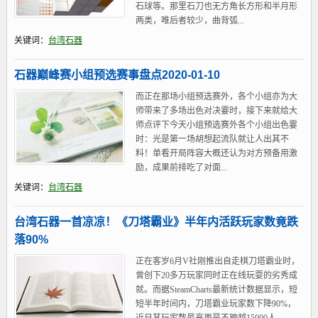
石球等。那里石刀也无方角长方形和半月形
两类，唯后者较少，曲背弧...
关键词：
台湾石器
石器巅峰赛小组预选赛事盘点2020-01-10
而正在那场小组预选赛外，各个小组亦为大
师带来了多场出色对决霎时，接下来就给大
师点评下今天小组预选赛外各个小组出色霎
时：光是第一场胡想起流队就让人出其不
料！单看开局阵容大概还认为对方预备用激
励，成果前排吃了对面...
关键词：
台湾石器
台湾石器一首凉凉！《刀塔霸业》半年内活跃玩家数竟跌
落90%
正在客岁6月V社刚推出自走棋刀塔霸业时，
曾创下20多万玩家同时正在线玩耍的劣秀成
就。而据SteamCharts最新统计数据显示，短
短半年时间内，刀塔霸业玩家数下降90%，