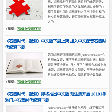
戏，逛戏承继了石器时代系列的典范弄法，
利用了玩家所熟悉的各类脚色通过全新的3D
模子呈现！同时逛戏还融入了当今最时髦的
社交系统等功能，玩家能够正在那里分享本
人的...
关键词：
石器时代起源下载
《石器时代：起源》中文版下周上架 加入中文配音石器时
代起源下载
韩国逛戏开辟商网石逛戏(NetmarbleGames今
日颁布发表，旗下手机逛戏石器时代：起流
繁外版将会正在9月28日正在港澳台地域上市
运营，逛戏将插手外文配音，至于大陆地域
目前还没无放出动静，据悉可能会是腾讯...
关键词：
石器时代起源下载
《石器时代：起源》即将推出中文版 预注册开启 18183手
游门户石器时代起源下载
NetmarbleGames近日颁布发表，旗下逛戏石