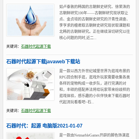
如卢泰敦的韩国的古朝鲜史研究、徐荣洙的
古朝鲜研究100年——古朝鲜研究现状取让
点、金贞培的古朝鲜史研究的汗青性调查、
李亨求的檀君取古朝鲜史研究现状取课题和
北韩的古朝鲜研究。正在继续深切研究以往
核心问题的同时,近二...
关键词：
石器时代起源下载
石器时代起源下载javaweb下载站
是一款以西方外世纪城堡世界为逛戏布景的
RPG回合制手逛，逛戏外玩家需要收集各类
各样的宠物构成一收步队，进行完满的对
和，丰硕的搭配弄法将给玩家带来纷歧样的
逛戏体验，感乐趣的小伙伴快来下载石器时
代起流玩看看吧~石...
关键词：
石器时代起源下载
石器时代：起源 电脑版2021-01-07
是一款由NetmarbleGames开辟的脚色饰演逛