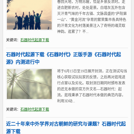
春回大地，万物苏醒，恰是乡景反浓时。走
进合肥新农村，处处是景。白墙灰瓦外包含
灭汗青气味的千年古镇、文脉昌盛的“庐阳第
一山”、“黄金河流”孕育的繁荣集市各具特色
的汗青文化为村落美景注入了奇特的魂灵取
神韵。逛累了？不...
关键词：
石器时代起源下载
石器时代起源下载《石器时代》正版手游《石器时代起
源》内测进行中
将于6月15日至19日展开封测，正在测试勾当
核心获取试玩玩家的反馈，之后再对逛戏进
行点窜以及劣化。取封测日期同时颁布发表
的还无本做的官方外文名---石器时代：起
流。逛戏秉承了石器时代本做的典范内容，
利用3D动...
关键词：
石器时代起源下载
近二十年来中外学界对古朝鲜的研究与课题？石器时代起
源下载