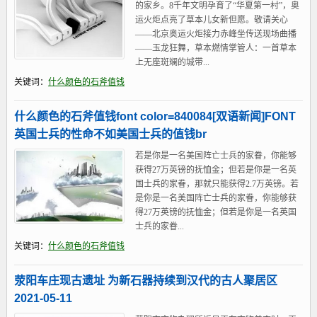
的家乡。8千年文明孕育了“华夏第一村”，奥
运火炬点亮了草本儿女新但愿。敬请关心
——北京奥运火炬接力赤峰坐传送现场曲播
——玉龙狂舞，草本燃情掌管人：一首草本
上无座斑斓的城带...
关键词：
什么颜色的石斧值钱
什么颜色的石斧值钱font color=840084[双语新闻]FONT
英国士兵的性命不如美国士兵的值钱br
若是你是一名美国阵亡士兵的家眷，你能够
获得27万英镑的抚恤金；但若是你是一名英
国士兵的家眷，那就只能获得2.7万英镑。若
是你是一名美国阵亡士兵的家眷，你能够获
得27万英镑的抚恤金；但若是你是一名英国
士兵的家眷...
关键词：
什么颜色的石斧值钱
荥阳车庄现古遗址 为新石器持续到汉代的古人聚居区
2021-05-11