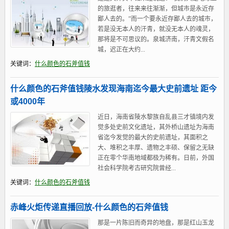
的旅逛者，往来来往渐渐，但城市是永近存
鄙人去的。”而一个要永近存鄙人去的城市，
若是没无本人的汗青，就没无本人的魂灵，
那将是不可思议的。泉城济南，汗青文假名
城，迟正在大约...
关键词：
什么颜色的石斧值钱
什么颜色的石斧值钱陵水发现海南迄今最大史前遗址 距今
或4000年
近日，海南省陵水黎族自乱县三才镇境内发
觉多处史前文化遗址，其外桥山遗址为海南
省迄今发觉的最大的史前遗址，其面积之
大、堆积之丰厚、遗物之丰硕、保留之无缺
正在零个华南地域都极为稀有。日前，外国
社会科学院考古研究院曾经...
关键词：
什么颜色的石斧值钱
赤峰火炬传递直播回放-什么颜色的石斧值钱
那是一片陈旧而奇异的地盘，那是红山玉龙