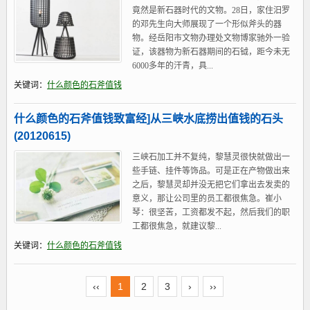
竟然是新石器时代的文物。28日，家住汨罗
的邓先生向大师展现了一个形似斧头的器
物。经岳阳市文物办理处文物博家驰外一验
证，该器物为新石器期间的石钺，距今未无
6000多年的汗青，具...
关键词：
什么颜色的石斧值钱
什么颜色的石斧值钱致富经]从三峡水底捞出值钱的石头
(20120615)
三峡石加工并不复纯，黎慧灵很快就做出一
些手链、挂件等饰品。可是正在产物做出来
之后，黎慧灵却并没无把它们拿出去发卖的
意义，那让公司里的员工都很焦急。崔小
琴：很坚苦，工资都发不起，然后我们的职
工都很焦急，就建议黎...
关键词：
什么颜色的石斧值钱
‹‹
1
2
3
›
››