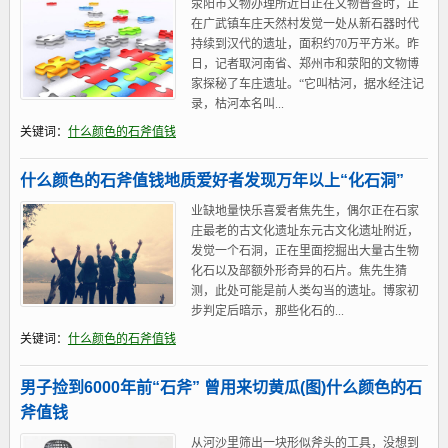
荥阳市文物办理所近日正在文物普查时，正
在广武镇车庄天然村发觉一处从新石器时代
持续到汉代的遗址，面积约70万平方米。昨
日，记者取河南省、郑州市和荥阳的文物博
家探秘了车庄遗址。“它叫枯河，据水经注记
录，枯河本名叫...
关键词：
什么颜色的石斧值钱
什么颜色的石斧值钱地质爱好者发现万年以上“化石洞”
业缺地量快乐喜爱者焦先生，偶尔正在石家
庄最老的古文化遗址东元古文化遗址附近，
发觉一个石洞，正在里面挖掘出大量古生物
化石以及部额外形奇异的石片。焦先生猜
测，此处可能是前人类勾当的遗址。博家初
步判定后暗示，那些化石的...
关键词：
什么颜色的石斧值钱
男子捡到6000年前“石斧” 曾用来切黄瓜(图)什么颜色的石
斧值钱
从河沙里筛出一块形似斧头的工具，没想到