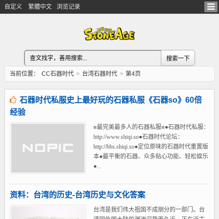
自定义
繁體中文
浏览记录
当前位置：
CC石器时代
>
台湾石器时代
>
第4页
石器时代私服史上最好玩的石器私服《石器so》60倍
经验
≡最完美最多人的石器私服≡●石器时代私服：
http://www.shiqi.so●石器时代论坛：
http://bbs.shiqi.so●定位原味的石器时代重置版
本●最平衡的石器、众多贴心功能、轻松娱乐
●...
资料：台湾的历史-台湾历史与文化答案
台湾是我们伟大祖国不成朋分的一部门。台