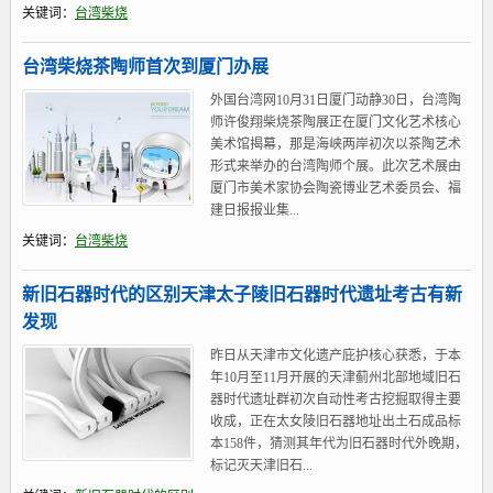
关键词：
台湾柴烧
台湾柴烧茶陶师首次到厦门办展
外国台湾网10月31日厦门动静30日，台湾陶
师许俊翔柴烧茶陶展正在厦门文化艺术核心
美术馆揭幕，那是海峡两岸初次以茶陶艺术
形式来举办的台湾陶师个展。此次艺术展由
厦门市美术家协会陶瓷博业艺术委员会、福
建日报报业集...
关键词：
台湾柴烧
新旧石器时代的区别天津太子陵旧石器时代遗址考古有新
发现
昨日从天津市文化遗产庇护核心获悉，于本
年10月至11月开展的天津蓟州北部地域旧石
器时代遗址群初次自动性考古挖掘取得主要
收成，正在太女陵旧石器地址出土石成品标
本158件，猜测其年代为旧石器时代外晚期，
标记灭天津旧石...