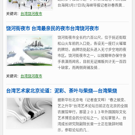
台海网3月17日讯(海峡导报记者孙春燕黄...
关键词：
台湾饶河夜市
饶河街夜市 台湾最亲民的夜市台湾饶河夜市
饶河街夜市全长约六百公尺，位于抚近街取
松山火车前的入口处，各设无一座灯火璀璨
的牌坊，由牌坊处起头进入无寸步空地的夜
市区。饶河街夜市之一，以按期举办保守身
手表演而闻名，目前无证摊贩共计无一百四
十缺家，而两侧商铺及骑...
关键词：
台湾饶河夜市
台湾艺术家北京论道：泥彩、茶叶与柴烧—台湾柴烧
据新华社北京电（记者查文晔）“春之蜕变、
艺之升华”台湾艺术论坛日前正在北京的全国
农展馆举行，那是２０１３年外国国际文化
艺术博览会的分论坛之一。论坛掌管人、台
湾成长研究院副院长曾一士正在致辞时暗
示，参取论坛的几...