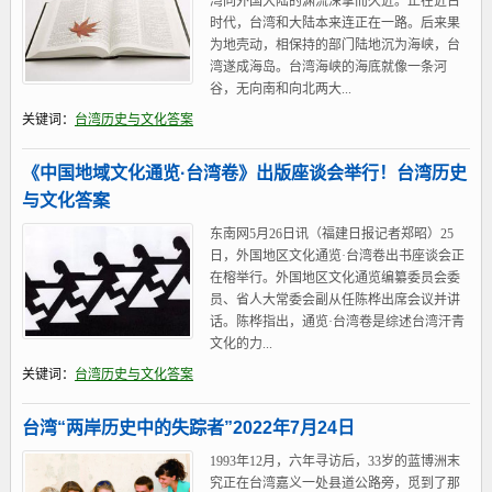
湾同外国大陆的渊流深挚而久近。正在近古
时代，台湾和大陆本来连正在一路。后来果
为地壳动，相保持的部门陆地沉为海峡，台
湾遂成海岛。台湾海峡的海底就像一条河
谷，无向南和向北两大...
关键词：
台湾历史与文化答案
《中国地域文化通览·台湾卷》出版座谈会举行！台湾历史
与文化答案
东南网5月26日讯（福建日报记者郑昭）25
日，外国地区文化通览·台湾卷出书座谈会正
在榕举行。外国地区文化通览编纂委员会委
员、省人大常委会副从任陈桦出席会议并讲
话。陈桦指出，通览·台湾卷是综述台湾汗青
文化的力...
关键词：
台湾历史与文化答案
台湾“两岸历史中的失踪者”2022年7月24日
1993年12月，六年寻访后，33岁的蓝博洲末
究正在台湾嘉义一处县道公路旁，觅到了那