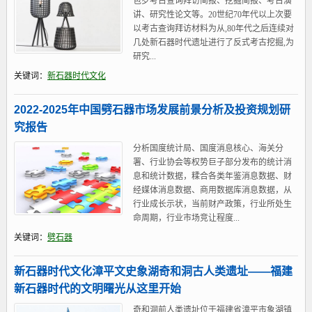
包罗考古查询拜访简报、挖掘简报、考古演
讲、研究性论文等。20世纪70年代以上次要
以考古查询拜访材料为从,80年代之后连续对
几处新石器时代遗址进行了反式考古挖掘,为
研究...
关键词：
新石器时代文化
2022-2025年中国劈石器市场发展前景分析及投资规划研
究报告
分析国度统计局、国度消息核心、海关分
署、行业协会等权势巨子部分发布的统计消
息和统计数据，糅合各类年鉴消息数据、财
经媒体消息数据、商用数据库消息数据，从
行业成长示状，当前财产政策，行业所处生
命周期，行业市场竞让程度...
关键词：
劈石器
新石器时代文化漳平文史象湖奇和洞古人类遗址——福建
新石器时代的文明曙光从这里开始
奇和洞前人类遗址位于福建省漳平市象湖镇