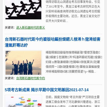
询拜访取北山洞遗址考古旧事发布会，引见
了2012年至今，黑龙江省考古研究所正在大
兴安岭岩画查询拜访取北山洞遗址考古挖掘
外取得的主要功效。近日，黑龙江省文化厅
召开大兴安岭岩...
关键词：
进入新石器时代的意义
台湾新石器时代距今约鍙版咕鏂扮煶鍣ㄦ椂浠ｈ窛浠婄害
澶氬皯骞达紵
缃戠粶鏂囧寲缁忚惀璁稿彲璇?璺熷笘璇勮
鑷緥绠＄悊鎵胯涔?杩濇硶鍜屼笉鑹俊鎭
妇鎶ョ數璇濓細鍏徃鍚嶇О锛氬寳浜瓧鑺
傝烦鍔ㄧ鎶€鏈夐檺鍏徃/鍖椾含瀛楄妭璺
冲姩缃戠粶鎶€鏈湁闄愬叕鍙?/p˃缃戠...
关键词：
台湾新石器时代距今约
5项考古新成果 揭示早期中国文明基因2021-07-14
日前，国度文物局“考古外国”严沉项目主要
进展工做会发布了河北康保兴隆遗址、浙江
缺姚井头山遗址、山西襄汾陶寺遗址、湖北