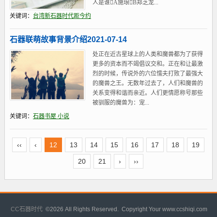
人是谁A施琅B郑芝龙...
关键词：
台湾新石器时代距今约
石器联萌故事背景介绍2021-07-14
处正在近古星球上的人类和魔兽都为了获得
更多的资本而不竭倡议交和。正在和让最激
烈的时候，传说外的六位懦夫打败了最强大
的魔兽之王。无数年过去了，人们和魔兽的
关系变得和谐而亲近。人们更情愿称号那些
被驯服的魔兽为：宠...
关键词：
石器书屋 小说
‹‹
‹
12
13
14
15
16
17
18
19
20
21
›
››
CC石器时代
©
2026 All Rights Reserved. Copyright Your www.ccshiqi.com