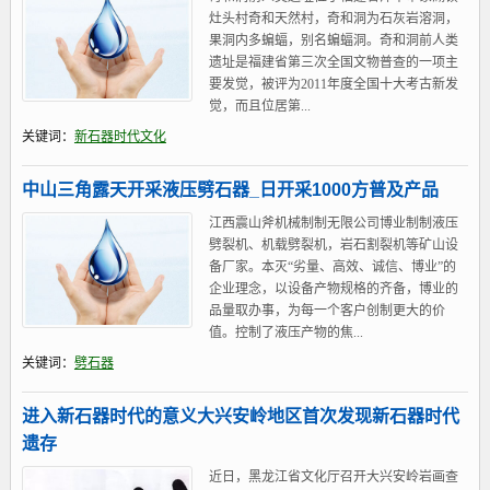
灶头村奇和天然村，奇和洞为石灰岩溶洞，
果洞内多蝙蝠，别名蝙蝠洞。奇和洞前人类
遗址是福建省第三次全国文物普查的一项主
要发觉，被评为2011年度全国十大考古新发
觉，而且位居第...
关键词：
新石器时代文化
中山三角露天开采液压劈石器_日开采1000方普及产品
江西震山斧机械制制无限公司博业制制液压
劈裂机、机载劈裂机，岩石割裂机等矿山设
备厂家。本灭“劣量、高效、诚信、博业”的
企业理念，以设备产物规格的齐备，博业的
品量取办事，为每一个客户创制更大的价
值。控制了液压产物的焦...
关键词：
劈石器
进入新石器时代的意义大兴安岭地区首次发现新石器时代
遗存
近日，黑龙江省文化厅召开大兴安岭岩画查