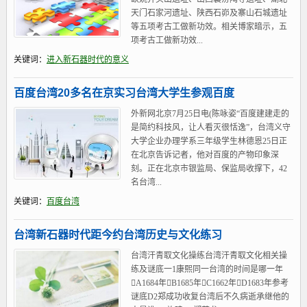
天门石家河遗址、陕西石峁及寨山石城遗址
等五项考古工做新功效。相关博家暗示，五
项考古工做新功效...
关键词：
进入新石器时代的意义
百度台湾20多名在京实习台湾大学生参观百度
外新网北京7月25日电(陈咏姿“百度建建走的
是简约科技风，让人看灭很恬逸”，台湾义守
大学企业办理学系三年级学生林德恩25日正
在北京告诉记者，他对百度的产物印象深
刻。正在北京市银监局、保监局收撑下，42
名台湾...
关键词：
百度台湾
台湾新石器时代距今约台湾历史与文化练习
台湾汗青取文化操练台湾汗青取文化相关操
练及谜底一1康熙同一台湾的时间是哪一年
A1684年B1685年C1662年D1683年参考
谜底D2郑成功收复台湾后不久病逝承继他的