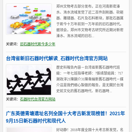
郑州文物考古部分发布，正在河南新密溱
水、洧水流域发觉了近二百件刮削器、砍砸
器、雕镂器、石片及石料断块，那批石器属
于距今十万年前到一万年前的旧石器时代。
据领会，郑州市文物考古研究所近期对新密
溱水、洧水流域的旧石...
关键词：
旧石器时代距今多少年
台湾省新旧石器时代解读_石器时代台湾官方网站
歷史科報告內容－台湾省新舊石器時代班
級：一年七班指導老師：?張靖慧組員：?17
謝政淳21陳韻介31陳韋綸新舊石器時代－媒
介這是我們细心製做的報告，是无關於台灣
史前文化的舊石器時代、新石器時...
关键词：
石器时代台湾官方网站
广东英德青塘遗址名列全国十大考古新发现榜首！2021年
9月15日新石器时代和现代人
好动静！2018年度全国十大考古新发觉，名