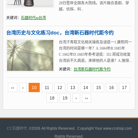
28日登岸全国各大院线。该片融合喜剧、穿
越、侦探、科...
关键词：
石器时代m台湾
台湾历史与文化练习doc，台湾新石器时代距今约
台湾汗青取文化相关操练及谜底一1.康熙同一
台湾的时间是哪一年？A.1684年B.1685年
C.1662年D.1683年参考谜底：D2.郑成功收复
台湾后不久病逝，承继他的人是谁？A.施琅...
关键词：
台湾新石器时代距今约
‹‹
‹
10
11
12
13
14
15
16
17
18
19
›
››
CC石器时代
©
2026 All Rights Reserved. Copyright Your www.ccshiqi.com
Rights Reserved.