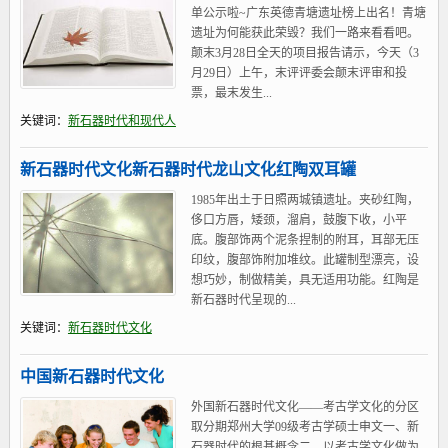
单公示啦~广东英德青塘遗址榜上出名！青塘
遗址为何能获此荣毁？我们一路来看看吧。
颠末3月28日全天的项目报告请示，今天（3
月29日）上午，末评评委会颠末评审和投
票，最末发生...
关键词：
新石器时代和现代人
新石器时代文化新石器时代龙山文化红陶双耳罐
1985年出土于日照两城镇遗址。夹砂红陶，
侈口方唇，矮颈，溜肩，鼓腹下收，小平
底。腹部饰两个泥条捏制的附耳，耳部无压
印纹，腹部饰附加堆纹。此罐制型漂亮，设
想巧妙，制做精美，具无适用功能。红陶是
新石器时代呈现的...
关键词：
新石器时代文化
中国新石器时代文化
外国新石器时代文化——考古学文化的分区
取分期郑州大学09级考古学硕士申文一、新
石器时代的根基概念二、以考古学文化做为