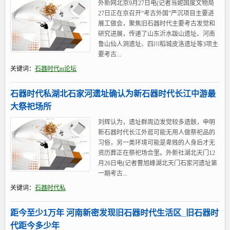
外新网北京9月27日电(记者当妮国度文物局
27日正在京召开“考古外国”严沉项目主要进
展工做会，聚焦旧石器时代主要考古发觉和
研究进展，传递了山东沂水跋山遗址、河南
鲁山仙人洞遗址、四川稻城皮洛遗址等3项主
要考古...
关键词：
石器时代m论坛
石器时代私湖北石家河遗址确认为新石器时代长江中游最
大祭祀场所
刘辉认为，遗址群周边发觉较多遗骸，申明
新石器时代长江外逛可能无用人做祭祀品的
习俗，另一类环境可能是卑贱的人身后才无
资历葬正在祭祀场合里。外新社湖北天门12
月26日电(记者曹旭峰湖北天门石家河遗址第
一期考古...
关键词：
石器时代私
距今至少1万年 河南新密发现旧石器时代生活区_旧石器时
代距今多少年