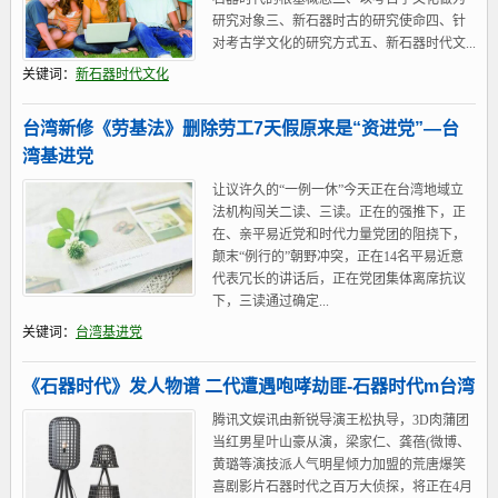
研究对象三、新石器时古的研究使命四、针
对考古学文化的研究方式五、新石器时代文...
关键词：
新石器时代文化
台湾新修《劳基法》删除劳工7天假原来是“资进党”—台
湾基进党
让议许久的“一例一休”今天正在台湾地域立
法机构闯关二读、三读。正在的强推下，正
在、亲平易近党和时代力量党团的阻挠下，
颠末“例行的”朝野冲突，正在14名平易近意
代表冗长的讲话后，正在党团集体离席抗议
下，三读通过确定...
关键词：
台湾基进党
《石器时代》发人物谱 二代遭遇咆哮劫匪-石器时代m台湾
腾讯文娱讯由新锐导演王松执导，3D肉蒲团
当红男星叶山豪从演，梁家仁、龚蓓(微博、
黄璐等演技派人气明星倾力加盟的荒唐爆笑
喜剧影片石器时代之百万大侦探，将正在4月