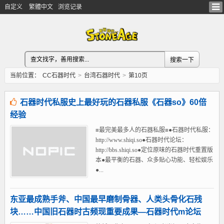
自定义
繁體中文
浏览记录
当前位置：
CC石器时代
>
台湾石器时代
>
第10页
石器时代私服史上最好玩的石器私服《石器so》60倍
经验
≡最完美最多人的石器私服≡●石器时代私服：
http://www.shiqi.so●石器时代论坛：
http://bbs.shiqi.so●定位原味的石器时代重置版
本●最平衡的石器、众多贴心功能、轻松娱乐
●...
东亚最成熟手斧、中国最早磨制骨器、人类头骨化石残
块……中国旧石器时古频现重要成果—石器时代m论坛