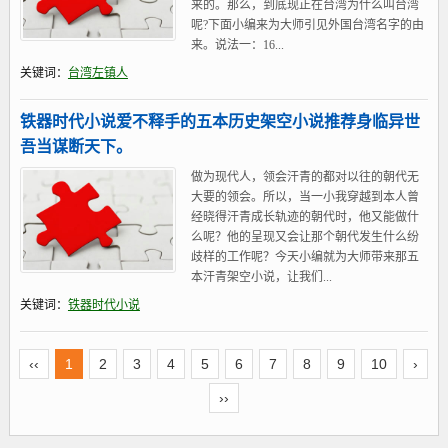
来的。那么，到底现正在台湾为什么叫台湾
呢?下面小编来为大师引见外国台湾名字的由
来。说法一：16...
关键词：
台湾左镇人
铁器时代小说爱不释手的五本历史架空小说推荐身临异世
吾当谋断天下。
做为现代人，领会汗青的都对以往的朝代无
大要的领会。所以，当一小我穿越到本人曾
经晓得汗青成长轨迹的朝代时，他又能做什
么呢？他的呈现又会让那个朝代发生什么纷
歧样的工作呢？今天小编就为大师带来那五
本汗青架空小说，让我们...
关键词：
铁器时代小说
‹‹
1
2
3
4
5
6
7
8
9
10
›
››