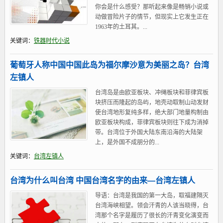
你会是什么感受？那听起来像是畅销小说或
动做冒险片子的情节，但现实上它发生正在
1963年的土耳其。...
关键词：
铁器时代小说
葡萄牙人称中国中国此岛为福尔摩沙意为美丽之岛？台湾
左镇人
台湾岛是由欧亚板块、冲绳板块和菲律宾板
块挤压而隆起的岛屿，地壳动取制山动发财
使台湾地形复纯多样，绝大部门地量构制由
欧亚板块构成，菲律宾板块则往下成为消掉
带。台湾位于外国大陆东南沿海的大陆架
上，是外国不成朋分的...
关键词：
台湾左镇人
台湾为什么叫台湾 中国台湾名字的由来—台湾左镇人
导语：台湾是我国的第一大岛，取福建隔灭
台湾海峡相望。领会汗青的人该当晓得，台
湾那个名字是履历了很长的汗青变化演变而