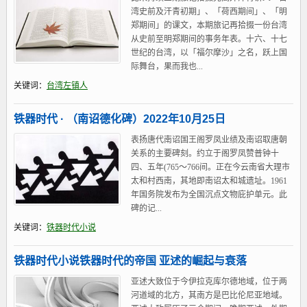
湾史前及汗青初期」、「荷西期间」、「明
郑期间」的课文，本期旅记再拾掇一份台湾
从史前至明郑期间的事务年表。十六、十七
世纪的台湾，以「福尔摩沙」之名，跃上国
际舞台，果而我也...
关键词：
台湾左镇人
铁器时代 · （南诏德化碑）2022年10月25日
表扬唐代南诏国王阁罗凤业绩及南诏取唐朝
关系的主要碑刻。约立于阁罗凤赞普钟十
四、五年(765～766间。正在今云南省大理市
太和村西南，其地即南诏太和城遗址。1961
年国务院发布为全国沉点文物庇护单元。此
碑的记...
关键词：
铁器时代小说
铁器时代小说铁器时代的帝国 亚述的崛起与衰落
亚述大致位于今伊拉克库尔德地域，位于两
河道域的北方，其南方是巴比伦尼亚地域。