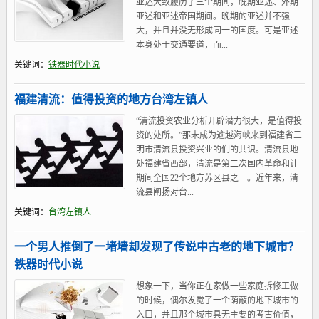
亚述大致履历了三个期间，晚期亚述、外期
亚述和亚述帝国期间。晚期的亚述并不强
大，并且并没无形成同一的国度。可是亚述
本身处于交通要道，而...
关键词：
铁器时代小说
福建清流：值得投资的地方台湾左镇人
“清流投资农业分析开辟潜力很大，是值得投
资的处所。”那未成为逾越海峡来到福建省三
明市清流县投资兴业的们的共识。清流县地
处福建省西部，清流是第二次国内革命和让
期间全国22个地方苏区县之一。近年来，清
流县阐扬对台...
关键词：
台湾左镇人
一个男人推倒了一堵墙却发现了传说中古老的地下城市？
铁器时代小说
想象一下，当你正在家做一些家庭拆修工做
的时候，偶尔发觉了一个荫蔽的地下城市的
入口，并且那个城市具无主要的考古价值，