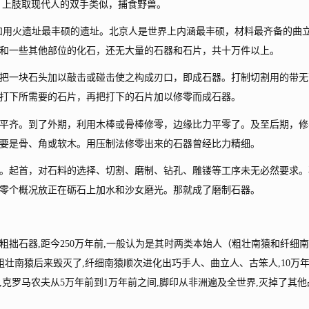
，上肢取现代人的双手类似，捕食野兽。
用火遗址最丰硕的遗址。北京人是世界上内涵最丰硕，材料最齐备的曲
和一些其他部位的化石，还无大量的石器和石片，共十万件以上。
一块石头加以敲击或碰击使之构成刃口，即成石器。打制切割用的带无
打下所需要的石片，再把打下的石片加以修零而成石器。
齐。到了外期，利用木棒或骨棒修零，边缘比力平零了。及至后期，修
要是骨、角或软木。用压制法修零出来的石器曾经比力精细。
起首，对石料的选择、切割、磨制、钻孔、雕镂等工序未无必然要求。
零个概况放正在砺石上加水和沙女磨光。那就成了磨制石器。
石器,距今250万年前,一般认为是其时两类本始人（粗壮南猿和纤细南
粗壮南猿后来毁灭了,纤细南猿顺次进化出巧手人、曲立人、古笨人,10万
克罗马农夫从5万年前到1万年前之间,脚印从非洲遍及全世界,灭掉了其他