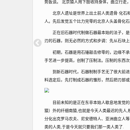
势扳谈。 北京猿人用下肢收持身体，曲立行走
北京人遗址是世界上出土前人类遗骨·化石和
人。先后发觉五个比力完零的北京人头盖骨化石
正在旧石器时代制做石器最本始的法子，是把
刃的石器，则无必然的方式和步调：先从石块上
初期，石器是用石锤敲击修零的，边缘不承平
手艺进一步提高，创制了压制法。压制的东西次
到新石器时代，石器制制手艺无了很大前进。
料选定后，先打制成石器的雏形，然后把刃部或
目前未知的是正在东非本始人歇息地发觉的粗拙
猿）外的纤细南猿,也就是今天人类最迟的先人,
分化出克罗马农夫、尼安德特人、亚洲曲立人等,
类的人类,于是今天就只要我们那一类人类了.