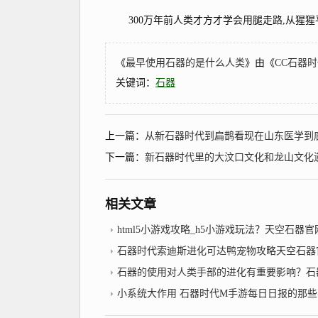
300万年前人类才方才学会用腿走路,从猩猩平
《
最早使用石器的是什么人类
》由《
CC石器
关键词：
石器
上一篇：
从新石器时代到扁鹊看现在山东医学到
下一篇：
新石器时代里的大汶口文化和龙山文化遗址究
相关文章
html5小游戏攻略_h5小游戏玩法？天空石器官
石器时代索迪斯进化可达鸭宠物攻略天空石器
石器的使用对人类手部的进化有重要影响？石
小系统大作用 石器时代M手游每日日报的那些事儿