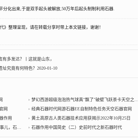
分化出来,于是双手起头被解放,50万年后起头制制利用石器.
时代
》整理呈现，请在转载分享时带上本文链接，谢谢！
底有多发达？丨这就是山东，
竟有何特色？2020-01-10
网
梦幻西游超级泡泡热气球真“飘了”破壁飞跃茶卡天空之镜！天空石器官网
官网
经典石器时代网游石器EE自制特色任务天空石器官网
器作用
黄土高原古人类石器技术应用获揭示2022年10月25日
，石器作用
石器作用中国简史（二）史前时代之新石器时代