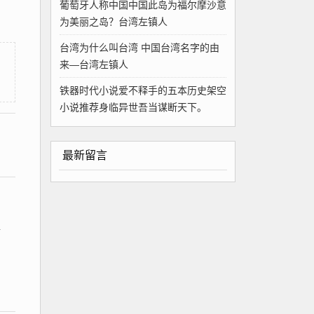
葡萄牙人称中国中国此岛为福尔摩沙意
为美丽之岛？台湾左镇人
台湾为什么叫台湾 中国台湾名字的由
来—台湾左镇人
铁器时代小说爱不释手的五本历史架空
小说推荐身临异世吾当谋断天下。
最新留言