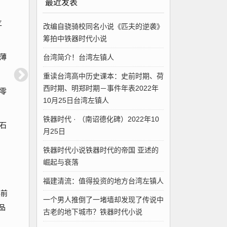
最近发表
立
改编自骁骑校同名小说《匹夫的逆袭》
筹拍中铁器时代小说
台湾简介！台湾左镇人
薄
重读台湾高中历史课本：史前时期、荷
西时期、明郑时期－事件年表2022年
零
10月25日台湾左镇人
铁器时代 · （南诏德化碑）2022年10
石
月25日
铁器时代小说铁器时代的帝国 亚述的
崛起与衰落
福建清流：值得投资的地方台湾左镇人
年前
一个男人推倒了一堵墙却发现了传说中
品
古老的地下城市？铁器时代小说