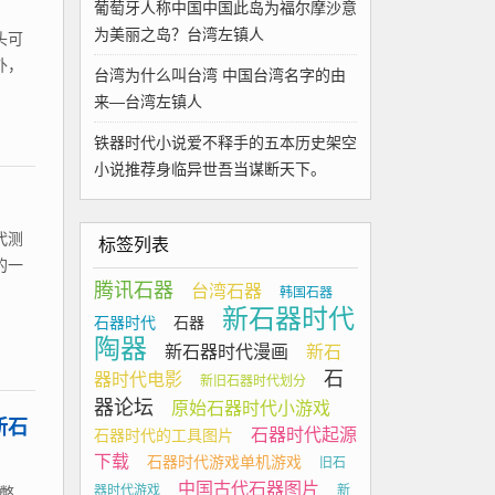
葡萄牙人称中国中国此岛为福尔摩沙意
为美丽之岛？台湾左镇人
头可
外，
台湾为什么叫台湾 中国台湾名字的由
来—台湾左镇人
铁器时代小说爱不释手的五本历史架空
小说推荐身临异世吾当谋断天下。
代测
标签列表
的一
腾讯石器
台湾石器
韩国石器
新石器时代
石器时代
石器
陶器
新石器时代漫画
新石
石
器时代电影
新旧石器时代划分
器论坛
原始石器时代小游戏
新石
石器时代起源
石器时代的工具图片
下载
石器时代游戏单机游戏
旧石
中国古代石器图片
器时代游戏
新
憋