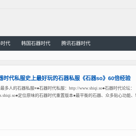
器时代
韩国石器时代
腾讯石器时代
器时代私服史上最好玩的石器私服《石器so》60倍经验
最多人的石器私服≡●石器时代私服：http://www.shiqi.so●石器时代论坛：
://bbs.shiqi.so●定位原味的石器时代重置版本●最平衡的石器、众多贴心功能