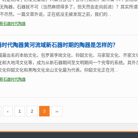
没无陶器，石器就不可（当然麻烦得多了，但天然会走向前进）？其实所谓
并不尽然。一篇文章外说，正在纸没无被发现之前，我们的...
新石器时代陶器
器时代陶器黄河流域新石器时期的陶器是怎样的？
域最出名的本始文化，包罗裴李岗文化、仰韶文化、马家窑文化、齐家文
化和大地湾文化等，成为从新石器期间至文明期间一个完零的系统。其外
文化仰韶文化和黑陶文化龙山文化最为代表。仰韶文化正在河...
新石器时代陶器
‹
1
2
3
››