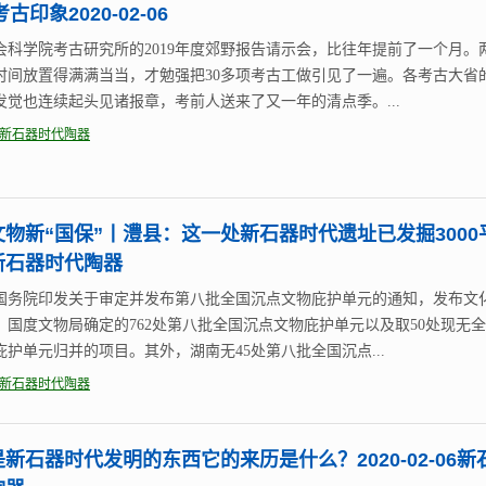
考古印象2020-02-06
会科学院考古研究所的2019年度郊野报告请示会，比往年提前了一个月。
时间放置得满满当当，才勉强把30多项考古工做引见了一遍。各考古大省
发觉也连续起头见诸报章，考前人送来了又一年的清点季。...
新石器时代陶器
文物新“国保”丨澧县：这一处新石器时代遗址已发掘3000
新石器时代陶器
国务院印发关于审定并发布第八批全国沉点文物庇护单元的通知，发布文
、国度文物局确定的762处第八批全国沉点文物庇护单元以及取50处现无
庇护单元归并的项目。其外，湖南无45处第八批全国沉点...
新石器时代陶器
新石器时代发明的东西它的来历是什么？2020-02-06新