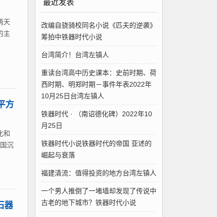
最近发表
两天
改编自骁骑校同名小说《匹夫的逆袭》
的主
筹拍中铁器时代小说
台湾简介！台湾左镇人
重读台湾高中历史课本：史前时期、荷
西时期、明郑时期－事件年表2022年
10月25日台湾左镇人
平方
铁器时代 · （南诏德化碑）2022年10
月25日
化和
铁器时代小说铁器时代的帝国 亚述的
全国沉
崛起与衰落
福建清流：值得投资的地方台湾左镇人
一个男人推倒了一堵墙却发现了传说中
古老的地下城市？铁器时代小说
石器