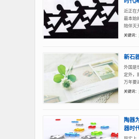
时代
近正在
最本始
陪伴灭
关键词：
新石
外国是
定外，
万年要
关键词：
陶器
器时
现实上