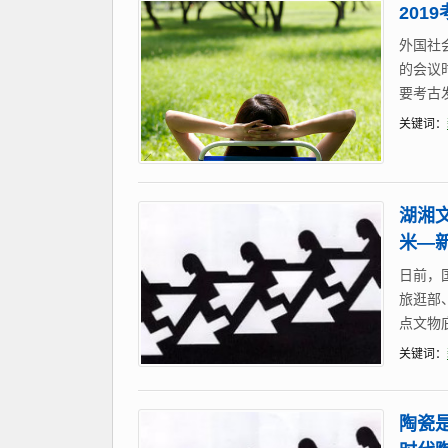
2019
外国社
的会议
要考古
关键词：
湖湘
米—
日前，
旅逛部
点文物
关键词：
陶瓷是