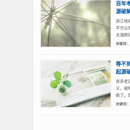
百年
源破
浙江地
平方公
太湖跨
关键词：
等不
起源
良多老
义，被
款了。
关键词：