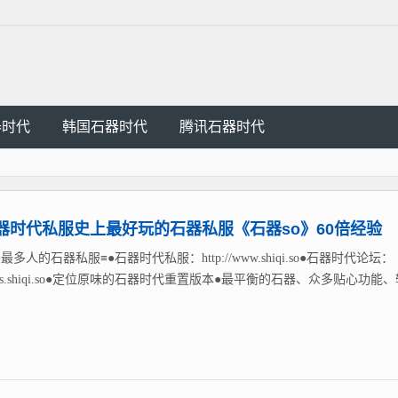
器时代
韩国石器时代
腾讯石器时代
器时代私服史上最好玩的石器私服《石器so》60倍经验
最多人的石器私服≡●石器时代私服：http://www.shiqi.so●石器时代论坛：
://bbs.shiqi.so●定位原味的石器时代重置版本●最平衡的石器、众多贴心功能