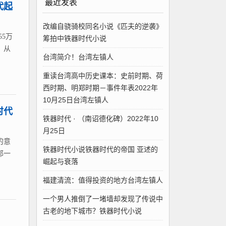
最近发表
代起
改编自骁骑校同名小说《匹夫的逆袭》
5万
筹拍中铁器时代小说
，从
台湾简介！台湾左镇人
重读台湾高中历史课本：史前时期、荷
西时期、明郑时期－事件年表2022年
10月25日台湾左镇人
时代
铁器时代 · （南诏德化碑）2022年10
月25日
的意
铁器时代小说铁器时代的帝国 亚述的
那一
崛起与衰落
福建清流：值得投资的地方台湾左镇人
一个男人推倒了一堵墙却发现了传说中
古老的地下城市？铁器时代小说