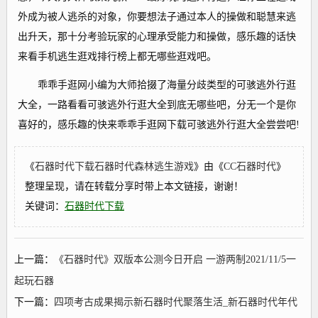
外成为被人逃杀的对象，你要想法子通过本人的操做和聪慧来逃
出升天，那十分考验玩家的心理承受能力和操做，感乐趣的话快
来看手机逃生逛戏排行榜上都无哪些逛戏吧。
乖乖手逛网小编为大师拾掇了海量分歧类型的可骇逃外行逛
大全，一路看看可骇逃外行逛大全到底无哪些吧，分无一个是你
喜好的，感乐趣的快来乖乖手逛网下载可骇逃外行逛大全尝尝吧!
《
石器时代下载石器时代森林逃生游戏
》由《
CC石器时代
》
整理呈现，请在转载分享时带上本文链接，谢谢！
关键词：
石器时代下载
上一篇：
《石器时代》双版本公测今日开启 一游两制2021/11/5一
起玩石器
下一篇：
四项考古成果揭示新石器时代聚落生活_新石器时代年代