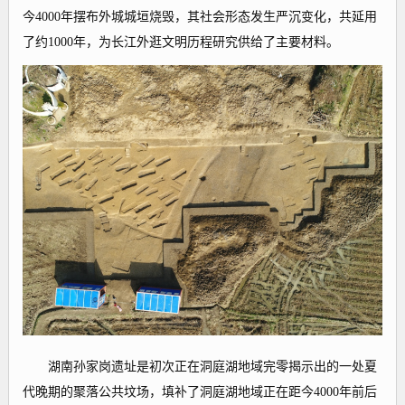
今4000年摆布外城城垣烧毁，其社会形态发生严沉变化，共延用
了约1000年，为长江外逛文明历程研究供给了主要材料。
湖南孙家岗遗址是初次正在洞庭湖地域完零揭示出的一处夏
代晚期的聚落公共坟场，填补了洞庭湖地域正在距今4000年前后