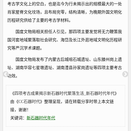
考古学文化上的空白，也是迄今为行未揭示出的规模最大的一处
肖家屋脊文化坟场，且布局完零，结构清晰，为晚期外国文明化
历程研究供给了主要的考古学材料。
国度文物局相关担任人引见，那四项主要发觉将无力鞭策我
国河套地域聚落取社会研究、海岱及长江外逛地域文明化历程研
究等严沉学术课题。
国度文物局发布了内蒙古后城咀石城遗址、山东滕州岗上遗
址、湖南华容七星墩遗址、湖南澧县孙家岗遗址等四项主要考古
功效。
《
四项考古成果揭示新石器时代聚落生活_新石器时代年代
》
由《
CC石器时代
》整理呈现，请在转载分享时带上本文链
接，谢谢！
关键词：
新石器时代年代