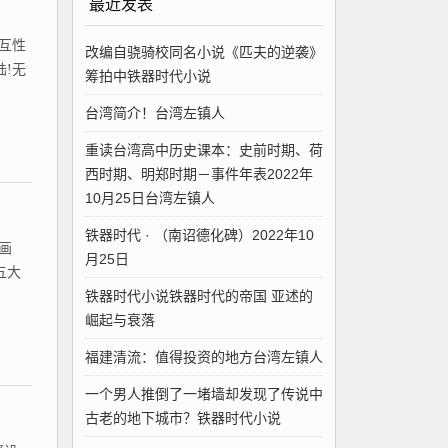
最近发表
互性
改编自骁骑校同名小说《匹夫的逆袭》
!无
筹拍中铁器时代小说
台湾简介！台湾左镇人
重读台湾高中历史课本：史前时期、荷
西时期、明郑时期－事件年表2022年
10月25日台湾左镇人
铁器时代 · （南诏德化碑）2022年10
画
月25日
五大
铁器时代小说铁器时代的帝国 亚述的
崛起与衰落
福建清流：值得投资的地方台湾左镇人
一个男人推倒了一堵墙却发现了传说中
古老的地下城市？铁器时代小说