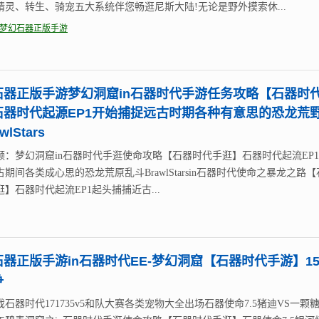
精灵、转生、骑宠五大系统伴您畅逛尼斯大陆!无论是野外摸索休...
梦幻石器正版手游
石器正版手游梦幻洞窟in石器时代手游任务攻略【石器时
石器时代起源EP1开始捕捉远古时期各种有意思的恐龙荒
wlStars
频：梦幻洞窟in石器时代手逛使命攻略【石器时代手逛】石器时代起流EP
期间各类成心思的恐龙荒原乱斗BrawlStarsin石器时代使命之暴龙之路
】石器时代起流EP1起头捕捕近古...
器正版手游in石器时代EE-梦幻洞窟【石器时代手游】1
争
石器时代171735v5和队大赛各类宠物大全出场石器使命7.5猪迪VS一颗