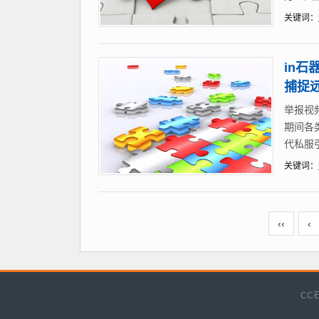
关键词：
in石
捕捉远
举报视
期间各
代私服
关键词：
‹‹
‹
CC