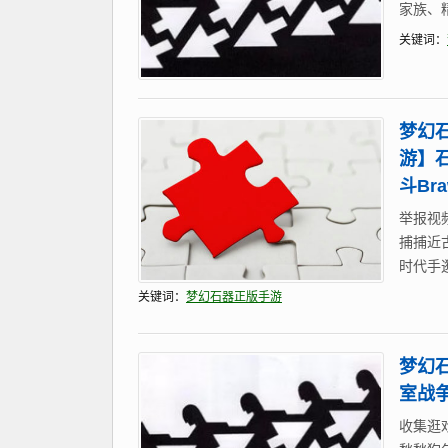
家族、
关键词：
梦幻
游】
斗Bra
举报视
捕捕近古
时代手逛
关键词：
梦幻石器正版手游
梦幻石
室战
收集逛戏