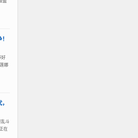
怪盗
争！
等好
莎莲娜
代，
原乱斗
实正在