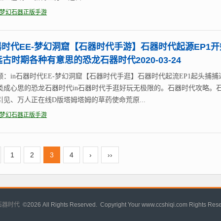
梦幻石器正版手游
器时代EE-梦幻洞窟【石器时代手游】石器时代起源EP1开
古时期各种有意思的恐龙石器时代2020-03-24
频：in石器时代EE-梦幻洞窟【石器时代手逛】石器时代起流EP1起头捕捕
类成心思的恐龙石器时代in石器时代手逛好玩无极限的。石器时代攻略。
引见、万人正在线D版塔姆塔姆的草药使命荒原...
梦幻石器正版手游
1
2
3
4
›
››
石器时代
©
2026 All Rights Reserved. Copyright Your www.ccshiqi.com Rights Res