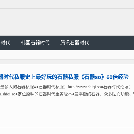
器时代
韩国石器时代
腾讯石器时代
页
器时代私服史上最好玩的石器私服《石器so》60倍经验
最多人的石器私服≡●石器时代私服：http://www.shiqi.so●石器时代论坛：
://bbs.shiqi.so●定位原味的石器时代重置版本●最平衡的石器、众多贴心功能