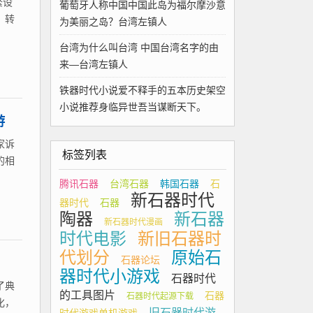
繁设
葡萄牙人称中国中国此岛为福尔摩沙意
、转
为美丽之岛？台湾左镇人
台湾为什么叫台湾 中国台湾名字的由
来—台湾左镇人
铁器时代小说爱不释手的五本历史架空
小说推荐身临异世吾当谋断天下。
游
家诉
标签列表
的相
腾讯石器
台湾石器
韩国石器
石
新石器时代
器时代
石器
陶器
新石器
新石器时代漫画
时代电影
新旧石器时
代划分
原始石
石器论坛
器时代小游戏
石器时代
了典
的工具图片
石器
石器时代起源下载
化，
旧石器时代游