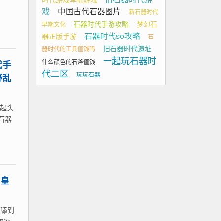
时代游戏单机游戏
戏
中国古代石器图片
新石器时代
石器时代手游攻略
梦幻石
早期文化
石器时代so攻略
器正版手游
石
旧石器时代遗址
器时代的工具值钱吗
一起玩石器时
什么颜色的石斧值钱
代手
代二区
玩玩石器
野乱
1起头
【石器
5皇
糖舔到