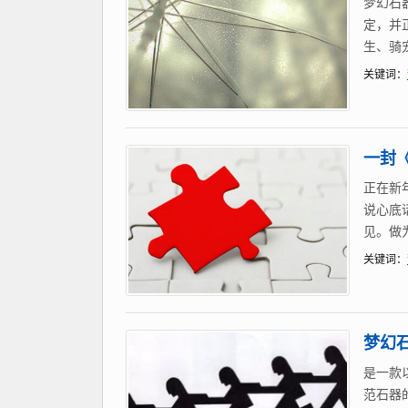
梦幻石
定，并
生、骑
关键词：
一封
正在新
说心底
见。做
关键词：
梦幻石
是一款
范石器