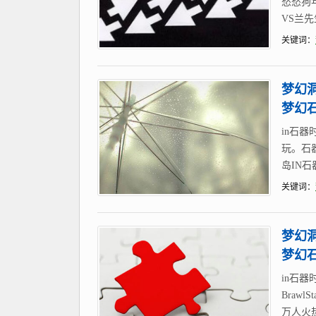
愁愁狗
VS兰先
关键词：
梦幻
梦幻
in石
玩。石器
岛IN石
关键词：
梦幻
梦幻
in石
Braw
万人火热