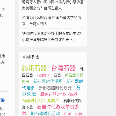
葡萄牙人称中国中国此岛为福尔摩沙意
为美丽之岛？台湾左镇人
，也
厦、
台湾为什么叫台湾 中国台湾名字的由
来—台湾左镇人
铁器时代小说爱不释手的五本历史架空
小说推荐身临异世吾当谋断天下。
往考
标签列表
以新
腾讯石器
台湾石器
韩
国石器
石器
新石器时代
石器时代
新石器时代漫画
新石器时
陶器
石
代电影
新旧石器时代划分
器论坛
原始石器时代小游戏
阅读
石器时代的工具图片
石器时代起
石器时代游戏单机游
源下载
椅，
戏
旧石器时代游戏
中国古代石
放的