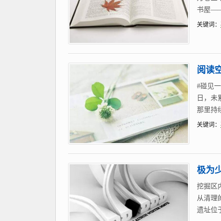
书屋—
关键词：
阅读
#碰见
日，未
那里持
关键词：
极为
挖掘区
从清理
遗址位