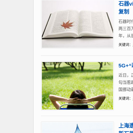
石器
复制
石器时
两三百
年，从
关键词：
5G
近日，
勾当惹
国挪动
关键词：
上海