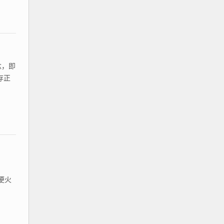
念，即
存正
便火