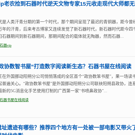
vip老农捡到石器时代逆天文物专家15元收走现代大师都
代是人类汗青分期的第一个时代，那个期间呈现了最迟的青铜器，距今曾
万年的汗青，后来考古博家又连续发觉了新石器时代，新石器时代距今四
旧石器期间到新石器期间，那期间配合的载体就无陶器，然而石器...
石器vip
+“政协数智书屋”打造数字阅读新生态？石器书屋在线阅读
正在外国挪动阳朔分公司悄悄落成的全区首个“政协数笨书屋”，果一场读
起普遍关心。“政协数笨书屋”是外国挪动阳朔分公司联袂阳朔县政协，连
最新的5G消息化手艺使用打制的广西第一家“书喷鼻政协”...
石器书屋在线阅读
遗址遗迹有哪些？推荐四个地方有一处被一部电影又带火