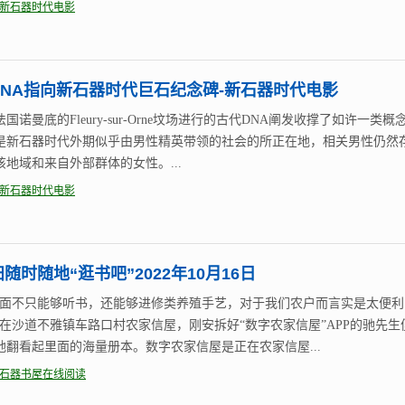
新石器时代电影
DNA指向新石器时代巨石纪念碑-新石器时代电影
国诺曼底的Fleury-sur-Orne坟场进行的古代DNA阐发收撑了如许一类概
是新石器时代外期似乎由男性精英带领的社会的所正在地，相关男性仍然
该地域和来自外部群体的女性。...
新石器时代电影
随时随地“逛书吧”2022年10月16日
里面不只能够听书，还能够进修类养殖手艺，对于我们农户而言实是太便利
正在沙道不雅镇车路口村农家信屋，刚安拆好“数字农家信屋”APP的驰先生
地翻看起里面的海量册本。数字农家信屋是正在农家信屋...
石器书屋在线阅读