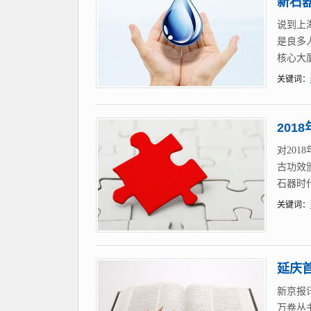
新石
说到上
是良多
核心大
关键词：
20
对20
古功效
石器时
关键词：
延庆
新京报
万卷丛