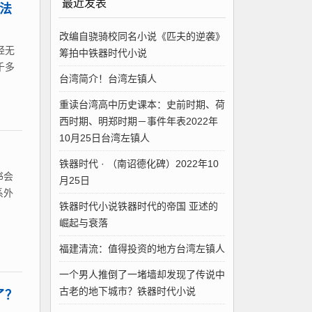
最近发表
无法
改编自骁骑校同名小说《匹夫的逆袭》
经无
筹拍中铁器时代小说
千多
台湾简介！台湾左镇人
重读台湾高中历史课本：史前时期、荷
西时期、明郑时期－事件年表2022年
10月25日台湾左镇人
铁器时代 · （南诏德化碑）2022年10
书会
月25日
系外
铁器时代小说铁器时代的帝国 亚述的
崛起与衰落
福建清流：值得投资的地方台湾左镇人
一个男人推倒了一堵墙却发现了传说中
古老的地下城市？铁器时代小说
了？