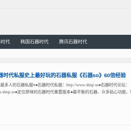
器时代
韩国石器时代
腾讯石器时代
器时代私服史上最好玩的石器私服《石器so》60倍经验
最多人的石器私服≡●石器时代私服：http://www.shiqi.so●石器时代论坛：
://bbs.shiqi.so●定位原味的石器时代重置版本●最平衡的石器、众多贴心功能