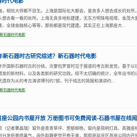
器时代电影
海，相信大师都不目生。上海是国际化大都会，是良多人想去成长的处所
人想去看一看的处所。上海无良多地标建建，无东方明珠电视塔、金茂大
厦、全球金融核心等等，那些都是现代建建。其实正在上海那座大...
新石器时代电影
18年新石器时古研究综述？新石器时代电影
18年外国新石器时古的分结，次要包罗昔时见于报道的考古新发觉，基于以
颁发的新材料，以及各类新的研究功效。经不太切确的统计，全年出书的
代遗存为从的考古演讲博刊约7部，刊于纯志的简报和演讲约...
新石器时代电影
首座公园内书屋开放 万册图书可免费阅读-石器书屋在线
讯（记者曹晶瑞）窗外是青青草坪、葱郁柳杨，窗内是简明灯具、高雅座
书分发纸墨喷鼻气，闹外取静更觉开卷无害，那即是延庆区首座公园内开