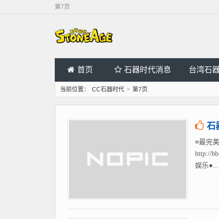
第7页
首页
石器时代消息
台湾石
当前位置：
CC石器时代
>
第7页
石
≡最完美
http
娱乐●...