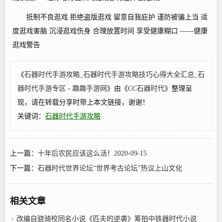
抵制不良逛戏 拒绝盗版逛戏 留意自我庇护 谨防被骗上当 适
度逛戏害脑 沉浸逛戏伤身 合理放置时间 享受健康糊口 ——健康
逛戏警告
《
石器时代手游攻略_石器时代手游攻略技巧心得大全汇总_石
器时代手游专区 - 趣趣手游网
》由《
CC石器时代
》整理呈
现，请在转载分享时带上本文链接，谢谢！
关键词：
石器时代手游攻略
上一篇：
十年后农民应该这么活！2020-09-15
下一篇：
石器时代世界论坛“世界考古论坛”热议上山文化
相关文章
改编自骁骑校同名小说《匹夫的逆袭》筹拍中铁器时代小说