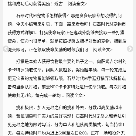
挑和成功后可获得奖励！近古 ...阅读全文>
石器时代M宠物币怎样获得？那是良多玩家都想晓得的问
题，今天小编带来引见，下面一路来看看吧！石器时代M宠物币
获得方式详解1、打猎使命玩家正在逛戏外能够去接取一些打猎
使命，使命也很简单，就是按照提醒去捕捕对当的宠物，捕到后
提交即可，正在领取使命奖励的时候我们可 ...阅读全文>
打猎是本始人获得食物最主要的路子之一。向萨姆吉尔村的
卡卡特罗领取使命，组队人数越多，奖励越丰硕，每一轮完成后
更无宝贵的宠物蛋能够领取哦。石器时代M手逛打猎弄法解析点
击勾当组队打猎，前去NPC卡卡罗特处进行使命领取。每次打猎
使命共无7轮，每完成一轮均 ...阅读全文>
挑和极限，加入无尽之和的挑和外去，分数越高奖励越丰
硕，验证驯兽师们实力的最好表现！石器时代M无尽之和弄法引
见无尽之地为限时勾当，分为单人和组队两类模式，勾当持续1
天。每次持续时间均为迟上6:00至次日6:00。正在一场和役外无