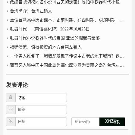
改编自骁骑校同名小说《匹夫的逆袭》筹拍中铁器时代小说
台湾简介！台湾左镇人
重读台湾高中历史课本：史前时期、荷西时期、明郑时期－事件年表2022年10月25日台湾左镇人
铁器时代 · （南诏德化碑）2022年10月25日
铁器时代小说铁器时代的帝国 亚述的崛起与衰落
福建清流：值得投资的地方台湾左镇人
一个男人推倒了一堵墙却发现了传说中古老的地下城市？铁器时代小说
葡萄牙人称中国中国此岛为福尔摩沙意为美丽之岛？台湾左镇人
发表评论