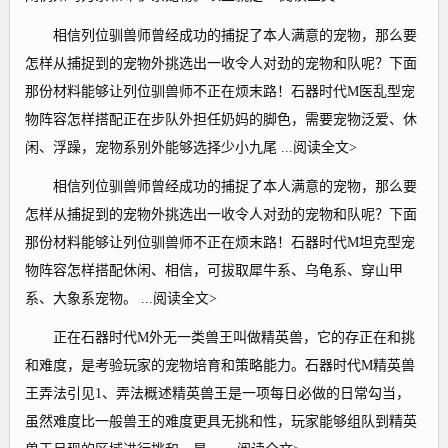
相信列位驯兽师曾经成功的捕捉了本人满意的宠物，那么要
怎样从捕捉到的宠物外挑选出一收令人对劲的宠物和队呢？下面
那份材料能够让列位驯兽师不正在烦末路！石器时代M医乱型宠
物阵容怎样搭配正在步队外担任奶妈的脚色，需要宠物泛爱、休
闲、浮躁，宠物系别外能够选择少小九尾 ...阅读全文>
相信列位驯兽师曾经成功的捕捉了本人满意的宠物，那么要
怎样从捕捉到的宠物外挑选出一收令人对劲的宠物和队呢？下面
那份材料能够让列位驯兽师不正在烦末路！石器时代M坦克型宠
物阵容怎样搭配休闲、相信，可拔取犀牛系、乌龟系、穿山甲
系、大象系宠物。 ...阅读全文>
正在石器时代M外无一类兽王叫做精英兽，它的存正在和挑
和难度，是考验玩家的宠物培育和策略能力。石器时代M精英兽
王弄法引见1、弄法概述精英兽王是一项每日必做的日常勾当，
虽然难度比一般兽王的难度更具无挑和性，玩家能够组队到精英