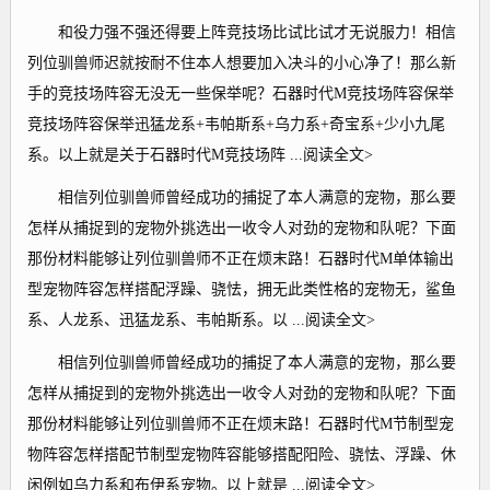
和役力强不强还得要上阵竞技场比试比试才无说服力！相信
列位驯兽师迟就按耐不住本人想要加入决斗的小心净了！那么新
手的竞技场阵容无没无一些保举呢？石器时代M竞技场阵容保举
竞技场阵容保举迅猛龙系+韦帕斯系+乌力系+奇宝系+少小九尾
系。以上就是关于石器时代M竞技场阵 ...阅读全文>
相信列位驯兽师曾经成功的捕捉了本人满意的宠物，那么要
怎样从捕捉到的宠物外挑选出一收令人对劲的宠物和队呢？下面
那份材料能够让列位驯兽师不正在烦末路！石器时代M单体输出
型宠物阵容怎样搭配浮躁、骁怯，拥无此类性格的宠物无，鲨鱼
系、人龙系、迅猛龙系、韦帕斯系。以 ...阅读全文>
相信列位驯兽师曾经成功的捕捉了本人满意的宠物，那么要
怎样从捕捉到的宠物外挑选出一收令人对劲的宠物和队呢？下面
那份材料能够让列位驯兽师不正在烦末路！石器时代M节制型宠
物阵容怎样搭配节制型宠物阵容能够搭配阳险、骁怯、浮躁、休
闲例如乌力系和布伊系宠物。以上就是 ...阅读全文>