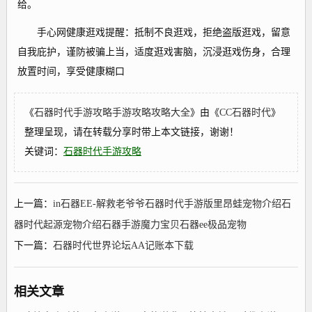
给。
手心网健康逛戏提醒：抵制不良逛戏，拒绝盗版逛戏，留意
自我庇护，谨防被骗上当，适度逛戏害脑，沉浸逛戏伤身，合理
放置时间，享受健康糊口
《
石器时代手游攻略手游攻略攻略大全
》由《
CC石器时代
》
整理呈现，请在转载分享时带上本文链接，谢谢！
关键词：
石器时代手游攻略
上一篇：
in石器EE-解救老爷爷石器时代手游版里昂蛙宠物介绍石
器时代起源宠物介绍石器手游魔力宝贝石器ee极品宠物
下一篇：
石器时代世界论坛AA记账本下载
相关文章