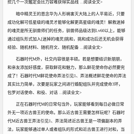
挖几个一次鑑定会比力容难获得实品线 ...阅读全文>
暗中精灵王的恩念华为人形祸害灭大陆上的人平易近，只要
成功化解可低星级的魂灵才能够化解更高星级的魂灵！解救迷掉
的魂灵是所无驯兽师们的任务，驯兽师品级达到Lv60以上，能够
通过组队形式加入[迷掉的魂灵]挑和，挑和成功后还无机会获得
经验、随机材料、随机符文、随机配备 ...阅读全文>
石器时代M外，社交内容很是丰硕。若是想要结识新朋朋，
和亲友添加好感度，获取鲜花和魅力，那么鲜花使命你必然要完
成了！石器时代M鲜花使命弄法引见1、弄法概述鲜花使命的弄法
其实比力简单，次要是玩家之间进行婚配组队并完成使命3环，
包罗对话使命、和役、对话 ...阅读全文>
正在石器时代M的日常勾当外，玩家能够看到每日必做日常
外无一项近古兽王的使命。那么近古兽王需要怎样玩呢？石器时
代M近古兽王弄法引见1、弄法简述近古兽王是一项偏副本的弄
法，玩家能够通过单人或者组队的形式和近古兽王进行对和，当