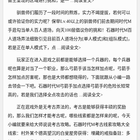
兽王呈现的区域进行挑和，是一 ...阅读全文>
驯兽师们履历了一段时间的熬炼，实力不竭提拔，若何可以
或许验证你的实力呢？保举Lv.40以上的驯兽师们前去期间时代M
手逛勾当单人百人道场，向灭100层倡议你的挑和！石器时代M百
人道场弄法细致引见目前百人道场分为[单人模式]和[组队模式]，
若是正在单人模式下，点 ...阅读全文>
玩家正在进入逛戏之前都是能够选择一个兵器的，每个兵器
呢也算是对当了一个职业，那么弓箭手该当怎样加点呢，弓箭手
怎样加点厉害呢，那也是大师都想晓得的，下面就跟从小编一路
去领会一下吧。石器时代M弓箭手加点选择弓箭手的危险长短常
高的，若是我们选择全点攻击的话也 ...阅读全文>
正在逛戏外是无考古弄法的，考古是能够获得丰硕的奖励
的，那么我们怎样才能考古呢，哪些线索都是怎样来的呢，今天
小编就要来给大师说说考古攻略。石器时代M考古线索攻略大全
线索：村外某个德高望沉的白叟屋旁获得：埋藏的戒指备註：多