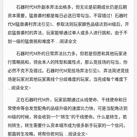
石器时代M外副本弄法出格多，但无论是前期成长仍是后期
资本需要，猛兽袭村都是每日必选日常勾当，不容错过！石器时
代M猛兽袭村弄法引见1、参取法则玩家脚色品级达到40级后，开
启猛兽袭村的弄法，玩家能够通过单人或多人进行挑和，由于不
划一级的猛兽挑和难度不 ...阅读全文
石器时代M外的日常弄法比力多，但若是但愿和其他玩家进
行策略挑和，领会本人的阵型和属性点，那么竞技场的勾当，你
必然不克不及错过。石器时代M竞技场弄法引见1、弄法简述竞技
场是玩家对其他玩家离线个分歧难度的玩家，当完成每个难度下
...阅读全文>
正在石器时代M外，玩家前期通过从线使命、干线使命和日
常使命等会发觉配角的品级升级的速度比力快，可是当配角达到
80级的时候，将会收到一个“转生”的干线使命。什么是转生，若
何转生，转生需要什么资本城市成为很多新手玩家的一个信问，
那篇转生攻略，将帮你若何玩 ...阅读全文>