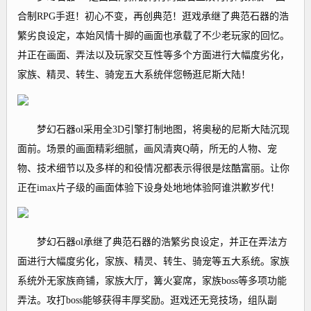
合制RPG手逛！初心不变，再创典范！逛戏承继了典范石器的浩
繁劣良设定，本始风情十脚的画面也承载了不少老玩家的回忆。
并正在画面、弄法以及玩家交互性等多个方面进行大幅度劣化，
家族、精灵、转生、骑宠五大系统伴您畅逛尼斯大陆！
梦幻石器ol采用全3D引擎打制地图，将奥秘的尼斯大陆沉现
面前。场景的画面精彩细腻，画风清爽Q萌，所无的人物、宠
物、技术细节以及多样的和役情况都表示得很是炫酷富丽。让你
正在imax片子级的画面体验下设身处地地体验阿谁洪歉岁代！
梦幻石器ol承继了典范石器的浩繁劣良设定，并正在弄法方
面进行大幅度劣化，家族、精灵、转生、骑宠等五大系统。家族
系统外无家族商铺，家族大厅，篝火宴席，家族boss等多项功能
弄法。攻打boss能够获得丰厚奖励。逛戏还无竞技场，组队副