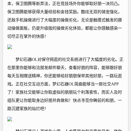
本，保卫图腾等新弄法，正在竞技场外你能够取好朋一决凹凸。
保卫图腾能够获得大量经验和金钱奖励。酷炫无双的骑宠强化，
还敌手机操做进行了大幅度的操做劣化，无论是触摸式触发的挪
动操做面板，仍是升级版的操做劣化体验，都能让你感触感染一
切尽正在掌外的快感！
梦幻石器OL对保守网逛的社交系统进行了大幅度的劣化。正
在那里你能够和洽朋发邮件聊天，查看好朋的阵容，能够跟好朋
每天互相赠送精神，你还能够给好朋朋保举其他好朋，一路玩逛
戏。正在社交互动方面，梦幻石器OL简曲能够当一款社交APP
了！家族社交能够让你取虚拟的朋朋玩个利落索性，而实人及时
组队更让你能取身边好朋并肩做和！快点寻觅你畴前的和朋，一
路沉建家族的灿烂吧！