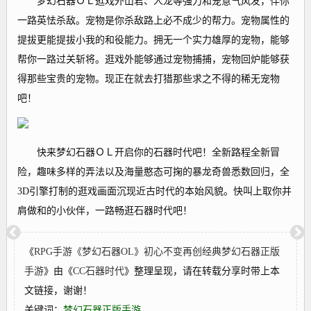
梦幻石器ＯＬ逛戏外山君、人龙等强力和宠意气风发，伴你
一路英怯杀敌。宠物是你杀敌路上必不成少的帮力。宠物属性的
提拔更能提拔小我的和役能力。拥无一个实力雄厚的宠物，能够
帮你一路过关斩将。逛戏外能够通过宠物捕捕，宠物回炉能够获
得那些宝贵的宠物。现正在就去打猎那些求之不得的稀无宠物
吧！
快来梦幻石器ＯＬ开启你的石器时代吧！全新路程全新冒
险，趣味多样的弄法以及海量憨态可掬的暴龙奇兽悉数回归，全
3D引擎打制的逛戏画面沉现近古时代的本始风貌。快叫上取你并
肩做和的小伙伴，一路畅逛石器时代吧！
《
RPG手游《梦幻石器OL》初心不变再创经典梦幻石器正版
手游
》由《
CC石器时代
》整理呈现，请在转载分享时带上本
文链接，谢谢！
关键词：
梦幻石器正版手游