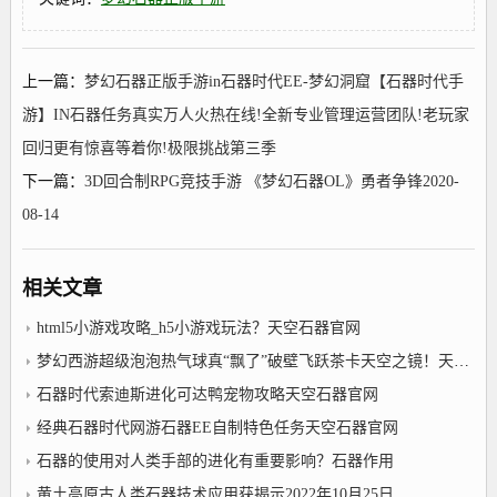
上一篇：
梦幻石器正版手游in石器时代EE-梦幻洞窟【石器时代手
游】IN石器任务真实万人火热在线!全新专业管理运营团队!老玩家
回归更有惊喜等着你!极限挑战第三季
下一篇：
3D回合制RPG竞技手游 《梦幻石器OL》勇者争锋2020-
08-14
相关文章
html5小游戏攻略_h5小游戏玩法？天空石器官网
梦幻西游超级泡泡热气球真“飘了”破壁飞跃茶卡天空之镜！天空石器官网
石器时代索迪斯进化可达鸭宠物攻略天空石器官网
经典石器时代网游石器EE自制特色任务天空石器官网
石器的使用对人类手部的进化有重要影响？石器作用
黄土高原古人类石器技术应用获揭示2022年10月25日