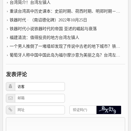
台湾简介！台湾左镇人
重读台湾高中历史课本：史前时期、荷西时期、明郑时期－事件年表2022年10月25日台湾左镇人
铁器时代 · （南诏德化碑）2022年10月25日
铁器时代小说铁器时代的帝国 亚述的崛起与衰落
福建清流：值得投资的地方台湾左镇人
一个男人推倒了一堵墙却发现了传说中古老的地下城市？铁器时代小说
葡萄牙人称中国中国此岛为福尔摩沙意为美丽之岛？台湾左镇人
发表评论