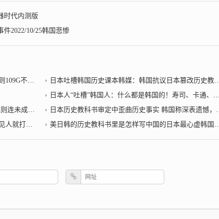
石器时代内测版
022/10/25韩国悲惨
不雅视频传出
日本吐槽韩国历史课本韩媒：韩国抗议日本篡改历史教科书
日本人“吐槽”韩国人：什么都是韩国的！寿司、卡通、孔子、汉子2022/10/25日本吐槽韩国历史课本
成年都不放过
日本历史教科书审定中歪曲历史事实 韩国称深表遗憾，日本吐槽韩国历史课本
-韩国悲惨
美日韩的历史教科书里是怎样写中国的日本最心虚韩国让人无语2022年10月25日