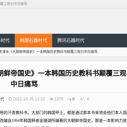
覆三观引中日痛骂
器时代
韩国石器时代
腾讯石器时代
史课本《大朝鲜帝国史》一本韩国历史教科书颠覆三观引中日痛骂
朝鲜帝国史》一本韩国历史教科书颠覆三观
中日痛骂
+
-
时代
2022-10-25 12:52
1379
0
A
A
的汗青教科书，大部门的韩国甲士，都是通过那本书来领会他们本人国
改编自1994年韩国粹者金珊湖所编著的大朝鲜帝国史。那是一本影响力很