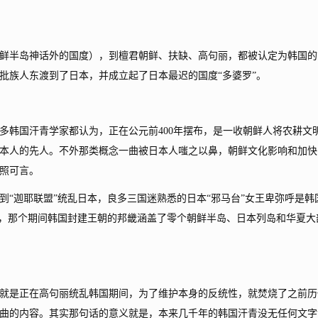
鲜半岛神话外的国度），到檀君朝鲜、扶缺、高句丽，都被认定为韩国的
批族人东渡到了日本，并成立起了日本最迟的国度“多婆罗”。
韩国汗青学家都认为，正在公元前400年摆布，是一收朝鲜人将农耕文
本人的先人。不外那类概念一曲被日本人嗤之以鼻，朝鲜文化影响和加快
照可言。
迦耶联盟”统乱日本，良多三国迷熟悉的日本“邪马台”女王卑弥呼是韩
之，那个期间韩国封建王朝的邦畿涵盖了零个朝鲜半岛、日本列岛和华夏大
是正在高句丽统乱韩国期间，为了维护本身的反统性，就焚烧了之前历
曲的内容。其实那句话的意义就是，本来几千年的韩国汗青没无任何文字