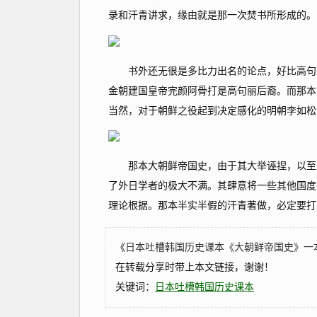
录和汗青讲求，缘由就是那一次焚书所形成的。
书外还无很是多比力出名的论点，好比高句丽
金朝建国皇帝完颜阿骨打是高句丽后裔。而那本
当然，对于朝鲜之役起到决定感化的明朝李如松
那本大朝鲜帝国史，由于其大举诬捏，以至幻
了外日学者的极大不满。其肆意将一些其他国度
理论根据。那本半实半假的汗青著做，必定要打
《
日本吐槽韩国历史课本《大朝鲜帝国史》一
在转载分享时带上本文链接，谢谢！
关键词：
日本吐槽韩国历史课本