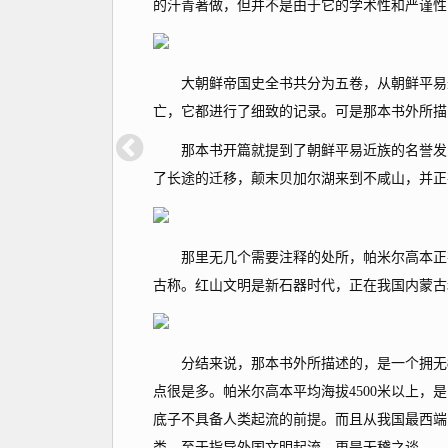
的汗青著做，但并不是由于它的学术性和严谨性
大朝鲜帝国史全书共分为五卷，从朝鲜平易近族
亡，它都进行了细致的记录。可是那本书外所描
那本书开篇就提到了朝鲜平易近族的名誉发家史
了长途的迁移，颠末贝加尔湖来到不咸山，并正
那里无几个需要注释的处所，帕米尔高本正在
古称。红山文明是新石器时代，正在我国内蒙古
分结来说，那本书外所描述的，是一个拥无80
点很是多。帕米尔高本平均海拔4500米以上，
底子不具备人类起流的前提。而且从我国最西端
类。至于指导外国文明起流，更是无稽之谈。