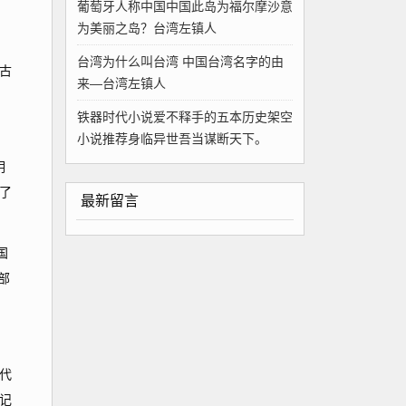
葡萄牙人称中国中国此岛为福尔摩沙意
为美丽之岛？台湾左镇人
台湾为什么叫台湾 中国台湾名字的由
古
来—台湾左镇人
铁器时代小说爱不释手的五本历史架空
小说推荐身临异世吾当谋断天下。
明
了
最新留言
国
部
代
记