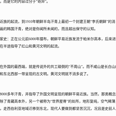
，而是它的内容过分于“奇异”。
的起流，到1910年朝鲜半岛汗青上最初一个封建王朝“李氏朝鲜”的消
画的韩国汗青，绝对是你闻所未闻的，而且超出保守的认知。
：正在公元前6000年摆布，朝鲜平易近族发流于帕米尔高本，后来进
在半途指导了红山和黄河文明的起流。
外国的最西端，就是传说外的共工碰倒的“不周山”。而不咸山是长白山
和东北西部一带呈现的古文明。黄河文明就不消多说了。
00多年汗青，并指导了外国文明呈现的朝鲜平易近族。当然，那类概念
是除了青藏高本外，另一个被称为“世界屋脊”的处所，地形复纯，空气稀薄
，走西伯利亚地域迁移到东北，现代人要做到都坚苦沉沉，况且是史前人