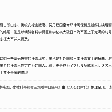
占领山东、挑唆安禄山叛唐、契丹建国皇帝耶律阿保机是朝鲜扶缺后裔
的结尾，则是以朝鲜名将李舜臣和李亿祺大破日本海军画上了完满的句号
东征大军并未提及。
想一些毫无按照的汗青现实，出格是对外国和日本汗青文明的扭曲，激
出名的汗青人物定性为韩国人后裔，更是成为了之后良多韩国人乱认名人
上并不荣耀的烙印。
本韩国历史教科书颠覆三观引中日痛骂
》由《
CC石器时代
》整理呈现，请