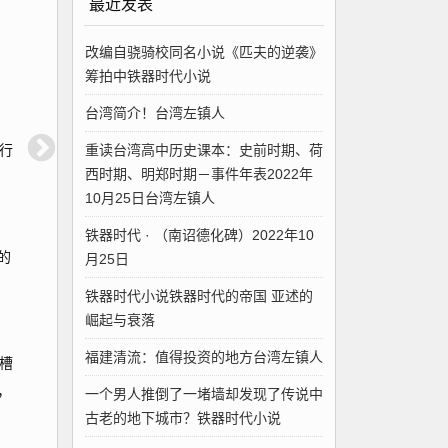
最近发表
改编自骁骑校同名小说《匹夫的逆袭》
筹拍中铁器时代小说
台湾简介！台湾左镇人
重读台湾高中历史课本：史前时期、荷
行
西时期、明郑时期－事件年表2022年
10月25日台湾左镇人
铁器时代 · （南诏德化碑）2022年10
的
月25日
铁器时代小说铁器时代的帝国 亚述的
崛起与衰落
福建清流：值得投资的地方台湾左镇人
槽
，
一个男人推倒了一堵墙却发现了传说中
古老的地下城市？铁器时代小说