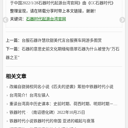
于中国2022/1/28石器时代起源台湾官网
》由《
CC石器时代
》
整理呈现，请在转载分享时带上本文链接，谢谢！
关键词：
石器时代起源台湾官网
上一篇：
台服石器许慧欣甜美代言台服赛车网游多图赏
下一篇：
石器的意思史前文化期缅甸翡翠石器为什么被誉为“万石
器之王”
相关文章
改编自骁骑校同名小说《匹夫的逆袭》筹拍中铁器时代小说
台湾简介！台湾左镇人
重读台湾高中历史课本：史前时期、荷西时期、明郑时期－事件年表2022年10月25日台湾左镇人
铁器时代 · （南诏德化碑）2022年10月25日
铁器时代小说铁器时代的帝国 亚述的崛起与衰落