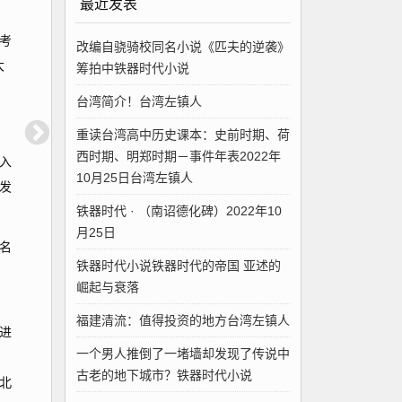
最近发表
考
改编自骁骑校同名小说《匹夫的逆袭》
大
筹拍中铁器时代小说
台湾简介！台湾左镇人
重读台湾高中历史课本：史前时期、荷
西时期、明郑时期－事件年表2022年
入
10月25日台湾左镇人
发
铁器时代 · （南诏德化碑）2022年10
月25日
名
铁器时代小说铁器时代的帝国 亚述的
崛起与衰落
福建清流：值得投资的地方台湾左镇人
进
一个男人推倒了一堵墙却发现了传说中
，
古老的地下城市？铁器时代小说
北