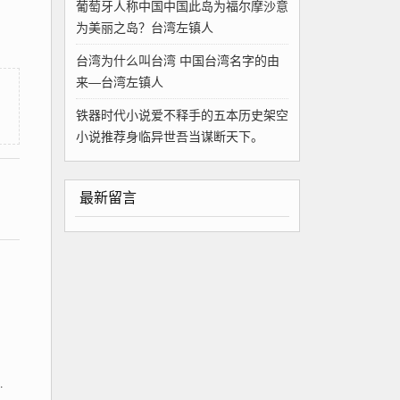
葡萄牙人称中国中国此岛为福尔摩沙意
为美丽之岛？台湾左镇人
台湾为什么叫台湾 中国台湾名字的由
来—台湾左镇人
铁器时代小说爱不释手的五本历史架空
小说推荐身临异世吾当谋断天下。
最新留言