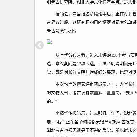
明考古研究院、湖北大学文化遗产学院、楚天都
据领会，勾当报名阶段竣事后，正在湖北省地
古界各时段、各研究标的目的博家对初度名单进行
考古发觉”末评。
从年代分布来看，进入末评的150个考古项目
选，秦汉期间是12项入选，三国至明清期间无
觉，既是对长江文明灿烂成绩的展现，也是对湖
本次勾当的博家评审团成员之一，大学长江文
的文物大省，考古发觉数量多、量量高，“要从30
的。”
李精华传授暗示，过去那几十年间，湖北省的
展，“我们正在各个时段都无很严沉的考古发觉
湖北考古也都无很是了不得的发觉。所以最末名