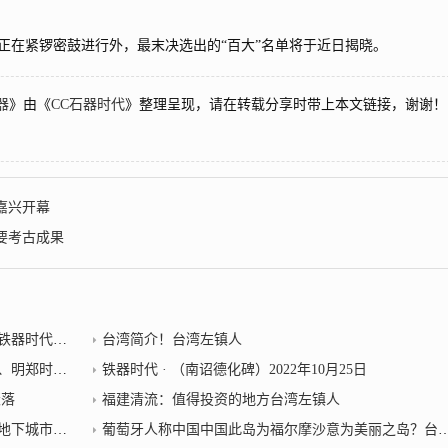
在紧锣密鼓进行外，最末决选出的“百大”名单将于近日揭晓。
器
》由《
CC石器时代
》整理呈现，请在转载分享时带上本文链接，谢谢！
嘉兴开幕
要考古成果
器时代小说
台湾简介！台湾左镇人
25日台湾左镇人
铁器时代 · （南诏德化碑）2022年10月25日
衰落
福建清流：值得投资的地方台湾左镇人
器时代小说
葡萄牙人称中国中国此岛为福尔摩沙意为美丽之岛？台湾左镇人