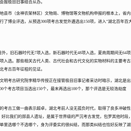
会报极目旧事结合从办。
县市（含神农架林区）文物局、博物馆等文物机构申报的根本上，省内
了博业评选，从预选300项考古发觉外遴选出150项，进入“湖北百年百
外，旧石器时代无7项入选，新石器时代无48项入选，夏商周期间无64项
19项入选。那些相关古代人类、古代社会和古代文化的实物材料的主要考古
北考古百年征程的见证。
明考古研究院李精华传授正在接管极目旧事记者采访时暗示，湖北是出
0个考古项目当选出150个，最末再选出100个，那个评选是无较浩劫度
考古工做一曲表示超卓，湖北考前人没无孤负时代，取得了良多冲破性
，好比我们的郧县人遗址，是属于世界级的严沉考古发觉，包罗其他时段
单里选哪个不选哪个，身为评委实的很纠结，而那类纠结也恰好反映了湖