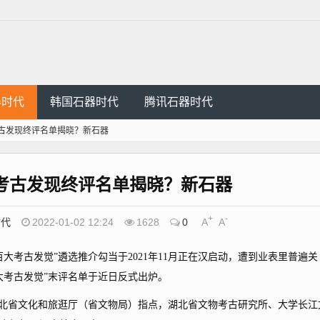
器时代
韩国石器时代
腾讯石器时代
古发现终评名单揭晓？新石器
考古发现终评名单揭晓？新石器
+
-
时代
2022-01-02 12:24
1628
0
A
A
考古发觉”遴选推介勾当于2021年11月正在汉启动，遭到业表里普遍关
大考古发觉”末评名单于近日反式出炉。
北省文化和旅逛厅（省文物局）指点，湖北省文物考古研究所、大学长江