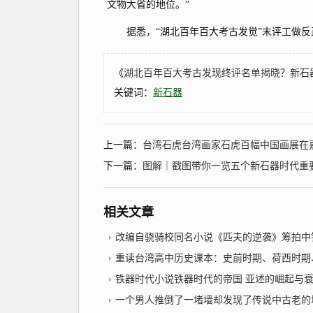
文物大省的地位。”
据悉，“湖北百年百大考古发觉”末评工做反正
《
湖北百年百大考古发现终评名单揭晓？新石
关键词：
新石器
上一篇：
台湾石虎台湾画家石虎百幅中国画展在
下一篇：
图解｜戳图带你一览五个新石器时代重
相关文章
改编自骁骑校同名小说《匹夫的逆袭》筹拍中铁
重读台湾高中历史课本：史前时期、荷西时期、明郑时期－事件年表2022年10月
铁器时代小说铁器时代的帝国 亚述的崛起与
一个男人推倒了一堵墙却发现了传说中古老的地下城市？铁