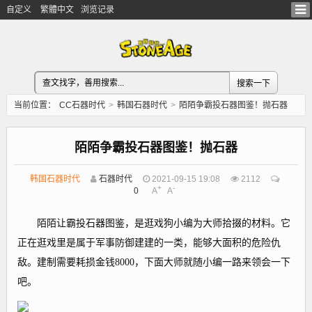
自定义
繁體中文
浏览记录
当前位置：
CC石器时代
>
韩国石器时代
>
陌陌争霸投石器图鉴！抛石器
陌陌争霸投石器图鉴！抛石器
韩国石器时代
石器时代
2021-09-15 19:08
2112
+
-
0
A
A
陌陌让霸投石器图鉴，是逛戏狗小编为大师拾掇的材料。它
正在逛戏里是属于军事防御建建的一类，能够大面积的危险仇
敌。建制需要耗损金钱8000，下面大师就随小编一路来领会一下
吧。