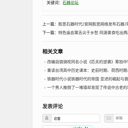
关键词：
石器论坛
上一篇：
胜思石器时代2官网胜思网络发布石器2等
下一篇：
特色庙会寓舌尖于乡愁 同源美食吃出
相关文章
改编自骁骑校同名小说《匹夫的逆袭》筹拍中铁
重读台湾高中历史课本：史前时期、荷西时期、明郑时期－事件年表2022年10月
铁器时代小说铁器时代的帝国 亚述的崛起与
一个男人推倒了一堵墙却发现了传说中古老的地下城市？铁
发表评论