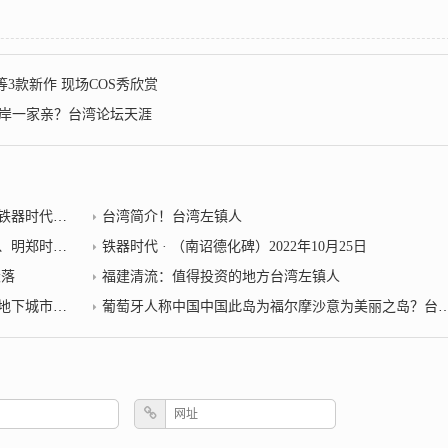
3款新作 现场COS秀欣赏
两岸一家亲？台湾论坛天涯
器时代小说
台湾简介！台湾左镇人
25日台湾左镇人
铁器时代 · （南诏德化碑）2022年10月25日
衰落
福建清流：值得投资的地方台湾左镇人
器时代小说
葡萄牙人称中国中国此岛为福尔摩沙意为美丽之岛？台湾左镇人