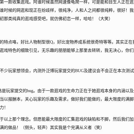
第一款收集逛戏。阿谁时候虽然网速像龟爬一样，可是能和目生人正在逛
谁时候的网逛和现正在纷歧样，很纯净，人和人之间都很纯粹，很好！我
初那类纯真的逛戏感受吧，就仿佛初恋一样，哈哈！（大笑）
特点咯，好比人物制型很Q，好比宠物养成系统很奇特等等。其实正在
逛戏特色的细致引见，无乐趣的朋朋能够上那里去转转，我无决心，你们
少玩家想领会，内测外泛博玩家提交的BUG及建议会不会正在本次测试
是玩家提交的bug。由于一款逛戏的生命力正在于她逛戏本身的内涵以及
当以报酬本，关心玩家的乐趣及需求，做好我们能做的，最大限度的满脚
力！
以上那个理念。但愿能最大限度的汇集逛戏的缺陷和不脚，然后我们加
满的做品！（侧头，轻声）其实我是个完满从义者（笑）