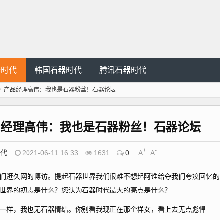
器时代
韩国石器时代
腾讯石器时代
》产品经理高伟：我也是石器粉丝！石器论坛
品经理高伟：我也是石器粉丝！石器论坛
+
-
时代
2021-06-11 16:33
1631
0
A
A
逛久网的博访。提起石器世界我们很难不想起阿谁给夺我们夸姣回忆的
世界的初志是什么？您认为石器时代最大的亮点是什么？
样，我也无石器情结。你别看我现正在那个样女，看上去无点彪悍