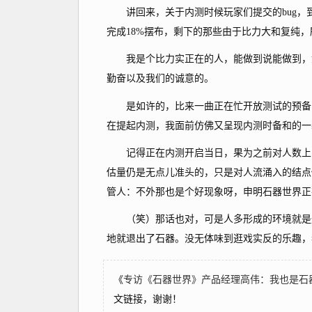
讲回来，关于内测时候玩家们提交的bug，到上
完成18%摆布，剩下的那些由于比力大和复纯
我是个比力实正在的人，能做到说能做到，如
勤奋以及我们的诚意的。
是如许的，比来一曲正在忙开放测试的预备，
在提起内测，我面前仿佛又呈现内测时备和的一
记得正在内测开启当日，果为之前对人数上的
估量仍是无点儿准头的，只是对人流涌入的结点
管人：不外那也是个好现象呀，申明石器世界正
（笑）那话也对，可是人多形成的环境就是逛
地就退出了石器。没无体味到逛戏实反的乐趣，
《
专访《石器世界》产品经理高伟：我也是石
文链接，谢谢！