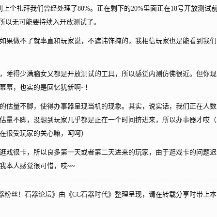
个礼拜我们曾经处理了80%。正在剩下的20%里面正在18号开放测试
，所以无可能要持续入开放测试了。
果做不了就率直和玩家说，不遮讳饰掩的，我相信玩家也是能看到我们
睡得少满脑女又都是开放测试的工具，所以感觉内测仿佛很近。但你现
幕幕，也实的是回忆犹新啊~！
估量不脚，使得办事器呈现当机的现象。其实，说实话，我们正在人数
估量不脚，没想到玩家几乎都是正在一个时间挤进来，所以办事器才哎（
在很受玩家的关心嘛，呵呵）
戏很卡，所以良多第一天或者第二天进来的玩家，由于逛戏卡的问题迟
我本人感觉很可惜，哎~~
器粉丝！石器论坛
》由《
CC石器时代
》整理呈现，请在转载分享时带上本