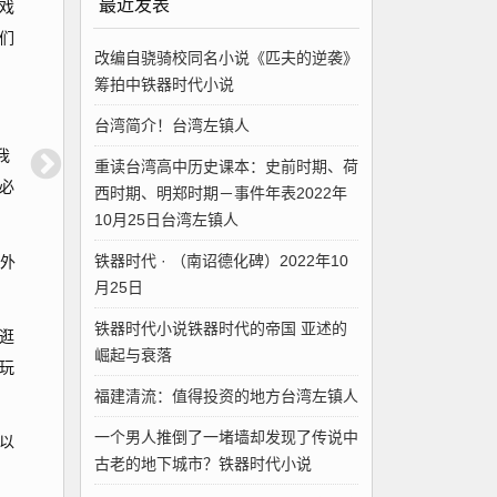
最近发表
戏
们
改编自骁骑校同名小说《匹夫的逆袭》
筹拍中铁器时代小说
台湾简介！台湾左镇人
我
重读台湾高中历史课本：史前时期、荷
必
西时期、明郑时期－事件年表2022年
10月25日台湾左镇人
铁器时代 · （南诏德化碑）2022年10
外
月25日
铁器时代小说铁器时代的帝国 亚述的
逛
崛起与衰落
玩
福建清流：值得投资的地方台湾左镇人
一个男人推倒了一堵墙却发现了传说中
以
古老的地下城市？铁器时代小说