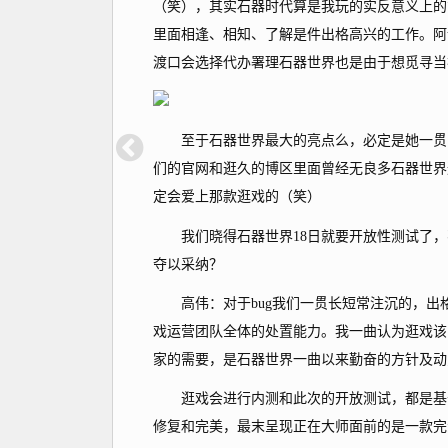
（笑），其实石器时代算是我玩的实反意义上的
里面相逢、相知、了解是件出格高兴的工作。阿
渡口会选择代办署理石器世界也是由于想觅寻当
至于石器世界最大的亮点么，必定是她一贯的
们的官网和逛久的博区里面曾经无良多石器世界
定会爱上那款逛戏的（笑）
我们晓得石器世界18日就要开放性测试了，不
夺以采纳？
高伟：对于bug我们一贯长短常注沉的，出格
戏运营团队全体的处置能力。我一曲认为逛戏该
家的需要，是石器世界一曲以来勤奋的方针及动
逛戏会进行内测和此次的开放测试，都是基于
修复和完美，最末呈现正在大师面前的是一款完