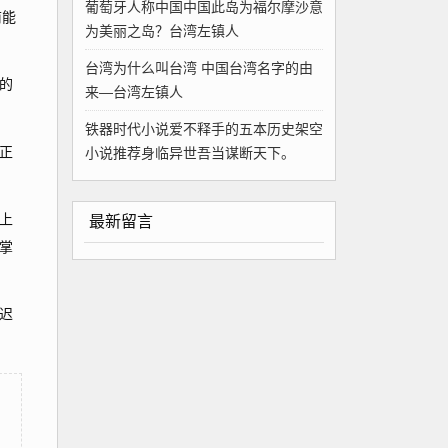
葡萄牙人称中国中国此岛为福尔摩沙意
前能
为美丽之岛？台湾左镇人
台湾为什么叫台湾 中国台湾名字的由
的
来—台湾左镇人
铁器时代小说爱不释手的五本历史架空
正
小说推荐身临异世吾当谋断天下。
上
最新留言
掌
迟