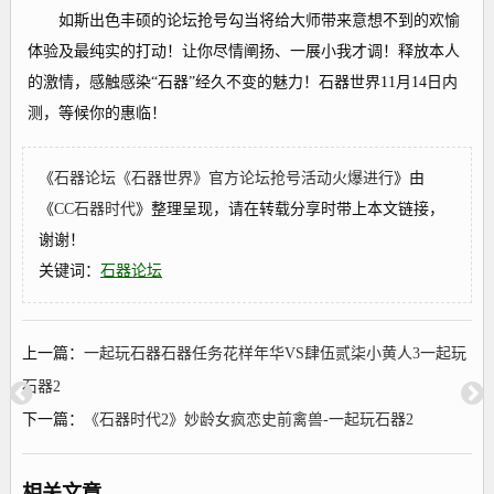
如斯出色丰硕的论坛抢号勾当将给大师带来意想不到的欢愉
体验及最纯实的打动！让你尽情阐扬、一展小我才调！释放本人
的激情，感触感染“石器”经久不变的魅力！石器世界11月14日内
测，等候你的惠临！
《
石器论坛《石器世界》官方论坛抢号活动火爆进行
》由
《
CC石器时代
》整理呈现，请在转载分享时带上本文链接，
谢谢！
关键词：
石器论坛
上一篇：
一起玩石器石器任务花样年华VS肆伍贰柒小黄人3一起玩
石器2
下一篇：
《石器时代2》妙龄女疯恋史前禽兽-一起玩石器2
相关文章