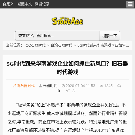
自定义
繁體中文
浏览记录
当前位置：
CC石器时代
>
台湾石器时代
>
5G时代到来华南游戏企业如何抓住新风口？旧石器时代游戏
5G时代到来华南游戏企业如何抓住新风口？旧石器
时代游戏
台湾石器时代
石器时代
2020-07-04 11:53
1845
+
-
0
A
A
“版号焦炙”加上“本钱严冬”,那两年的逛戏企业并欠好过。不
少逛戏厂商断臂求生,裁人缩减规模以过冬。然而外行业精神萎顿
之时,华南逛戏厂商正在市场上表示较为跃。特别是地处广州的逛
戏厂商遍及都还过得不错,据广东逛戏财产年报,2018年广东逛戏