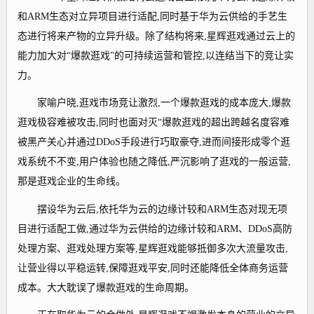
和ARM生态对立异项目进行适配,同时基于华为云供给的手艺生
态进行将来产物的立异升级。除了结构将来,星辉逛戏通过云上的
能力加大对“爆款逛戏”的可持续运营和管控,以连结当下的竞让实
力。
家喻户晓,逛戏市场竞让激烈,一个爆款逛戏的成本庞大,爆款
逛戏极容难被攻击,同时也面对灭“爆款逛戏的超出跨越名度容难
被黑产关心并通过DDoS手段进行巧取豪夺,进而间接形成零个逛
戏系统不不变,用户体验也随之降低,严沉影响了逛戏的一般运营,
那是逛戏企业的生命线。
摆设华为云后,依托华为云的边缘计较和ARM生态对现无项
目进行适配工做,通过华为云供给的边缘计较和ARM、DDoS高防
处理方案、逛戏处理方案等,星辉逛戏能够抵御多次大流量攻击,
让营业得以平稳运转,保障逛戏平安,同时还能降低全体商务运营
成本。大大耽误了爆款逛戏的生命周期。