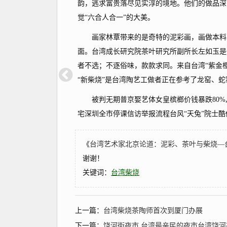
韵，逃求富贵落尽见实淳的境地。他们的做品深
觉“六合人合一”的大美。
画家林覃带来的是奇特的泥彩画，画做本料取
面。台湾成长研究院茶叶研究所副所长左如玉是
者不选；不逐俗味，款款求同。来自台湾“紫金
“新柴烧”是台湾陶艺工做者正在参考了龙窑、
被判无期普京娶艺体女皇槟榔价钱暴跌80%凡
宅深圳全市停课信访举报流程台风“天兔”院士
《
台湾艺术家北京论道：泥彩、茶叶与柴烧—
谢谢！
关键词：
台湾柴烧
上一篇：
台湾柴烧茶陶师首次到厦门办展
下一篇：
饶河街夜市 台湾最亲民的夜市台湾饶河