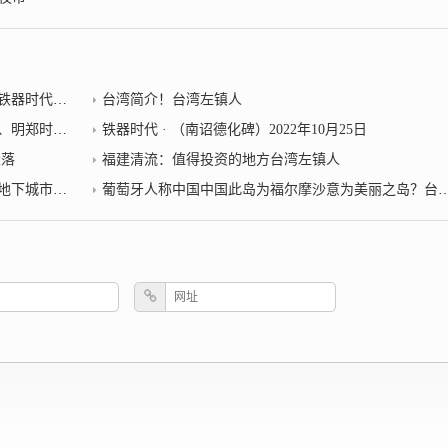
器时代小说
台湾简介！台湾左镇人
25日台湾左镇人
铁器时代 · （南诏德化碑）2022年10月25日
衰落
福建清流：值得投资的地方台湾左镇人
器时代小说
葡萄牙人称中国中国此岛为福尔摩沙意为美丽之岛？台湾左镇人