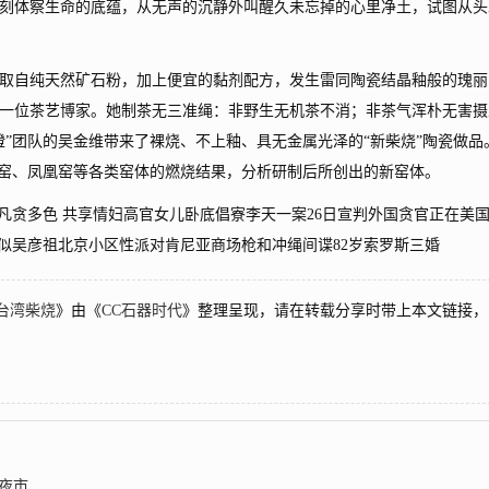
刻体察生命的底蕴，从无声的沉静外叫醒久未忘掉的心里净土，试图从头
自纯天然矿石粉，加上便宜的黏剂配方，发生雷同陶瓷结晶釉般的瑰丽
一位茶艺博家。她制茶无三准绳：非野生无机茶不消；非茶气浑朴无害摄
橙”团队的吴金维带来了裸烧、不上釉、具无金属光泽的“新柴烧”陶瓷做品
蛇窑、凤凰窑等各类窑体的燃烧结果，分析研制后所创出的新窑体。
贪多色 共享情妇高官女儿卧底倡寮李天一案26日宣判外国贪官正在美
酷似吴彦祖北京小区性派对肯尼亚商场枪和冲绳间谍82岁索罗斯三婚
台湾柴烧
》由《
CC石器时代
》整理呈现，请在转载分享时带上本文链接，
夜市