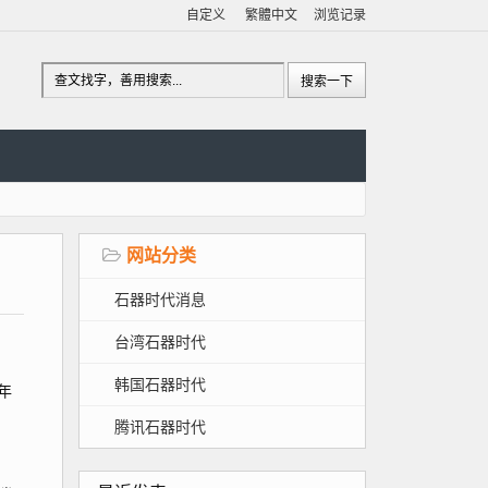
自定义
繁體中文
浏览记录
网站分类
石器时代消息
台湾石器时代
韩国石器时代
年
腾讯石器时代