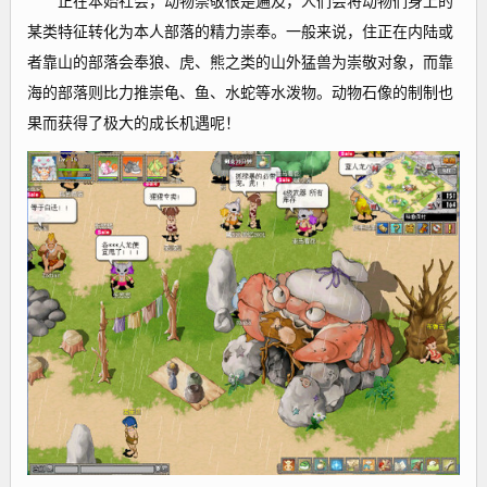
正在本始社会，动物崇敬很是遍及，人们会将动物们身上的
某类特征转化为本人部落的精力崇奉。一般来说，住正在内陆或
者靠山的部落会奉狼、虎、熊之类的山外猛兽为崇敬对象，而靠
海的部落则比力推崇龟、鱼、水蛇等水泼物。动物石像的制制也
果而获得了极大的成长机遇呢！