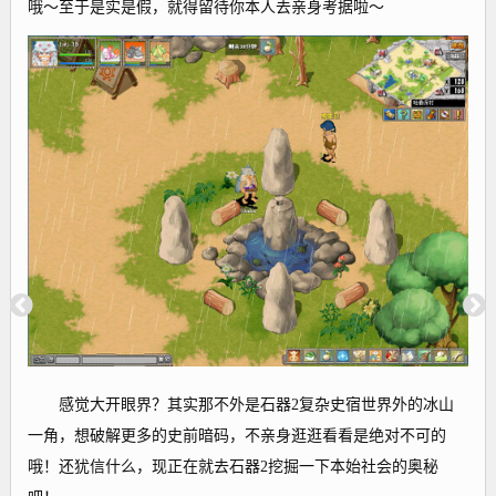
哦～至于是实是假，就得留待你本人去亲身考据啦～
感觉大开眼界？其实那不外是石器2复杂史宿世界外的冰山
一角，想破解更多的史前暗码，不亲身逛逛看看是绝对不可的
哦！还犹信什么，现正在就去石器2挖掘一下本始社会的奥秘