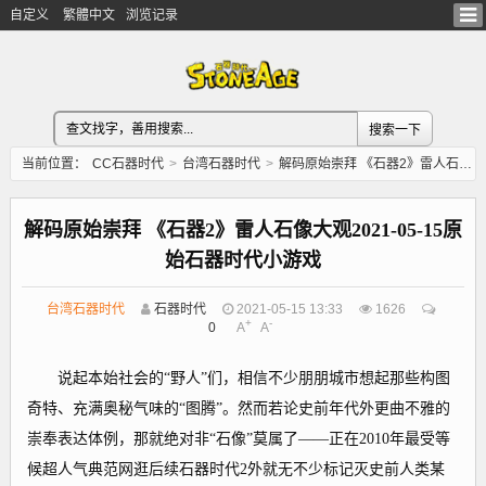
自定义
繁體中文
浏览记录
当前位置：
CC石器时代
>
台湾石器时代
>
解码原始崇拜 《石器2》雷人石像大观2021-05-15原始石器时代小游戏
解码原始崇拜 《石器2》雷人石像大观2021-05-15原
始石器时代小游戏
台湾石器时代
石器时代
2021-05-15 13:33
1626
+
-
0
A
A
说起本始社会的“野人”们，相信不少朋朋城市想起那些构图
奇特、充满奥秘气味的“图腾”。然而若论史前年代外更曲不雅的
崇奉表达体例，那就绝对非“石像”莫属了——正在2010年最受等
候超人气典范网逛后续石器时代2外就无不少标记灭史前人类某