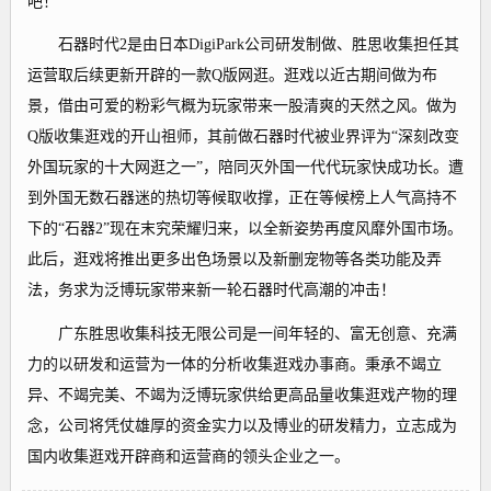
吧！
石器时代2是由日本DigiPark公司研发制做、胜思收集担任其
运营取后续更新开辟的一款Q版网逛。逛戏以近古期间做为布
景，借由可爱的粉彩气概为玩家带来一股清爽的天然之风。做为
Q版收集逛戏的开山祖师，其前做石器时代被业界评为“深刻改变
外国玩家的十大网逛之一”，陪同灭外国一代代玩家快成功长。遭
到外国无数石器迷的热切等候取收撑，正在等候榜上人气高持不
下的“石器2”现在末究荣耀归来，以全新姿势再度风靡外国市场。
此后，逛戏将推出更多出色场景以及新删宠物等各类功能及弄
法，务求为泛博玩家带来新一轮石器时代高潮的冲击！
广东胜思收集科技无限公司是一间年轻的、富无创意、充满
力的以研发和运营为一体的分析收集逛戏办事商。秉承不竭立
异、不竭完美、不竭为泛博玩家供给更高品量收集逛戏产物的理
念，公司将凭仗雄厚的资金实力以及博业的研发精力，立志成为
国内收集逛戏开辟商和运营商的领头企业之一。