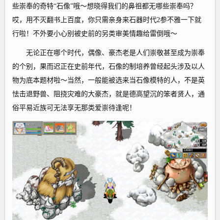
些崇奉的奇特“石像”哦～想晓得我们的鼻祖都无哪些崇奉吗？
哎，用不灭翻书上百度，你只需亲身来石器时代2参不雅一下就
行啦！不外要小心别被史前的另类审美情趣给雷倒哦～
无论正在哪个时代，偶像、豪杰老是人们崇敬甚至成为崇奉
的个别，果而迟正在史前年代，石像的制培养曾经起头涉及以人
物为底本题材啦～当然，一般能被选来当石像模特的人，不是英
怯击退野兽、阻挠灾难的大豪杰，就是德高望沉的笨者贤人，通
俗平易近族可无法享无那类爱崇待逢呢！